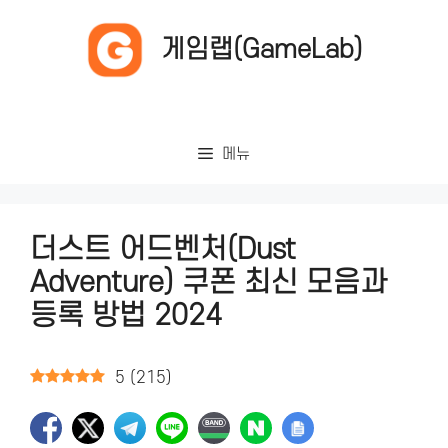
컨
텐
게임랩(GameLab)
츠
로
건
너
메뉴
뛰
기
더스트 어드벤처(Dust
Adventure) 쿠폰 최신 모음과
등록 방법 2024
5
(
215
)