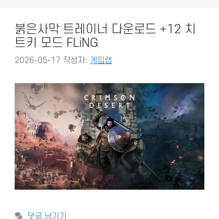
붉은사막 트레이너 다운로드 +12 치
트키 모드 FLiNG
2026-05-17
작성자:
게입랩
댓글 남기기