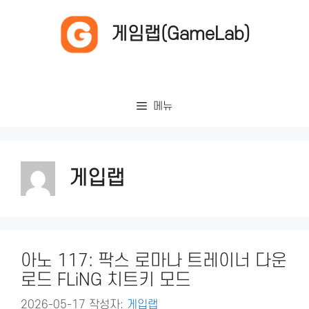
컨
텐
게임랩(GameLab)
츠
로
건
너
메뉴
뛰
기
게입랩
아노 117: 팍스 로마나 트레이너 다운
로드 FLiNG 치트키 모드
2026-05-17
작성자:
게입랩