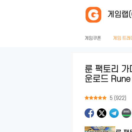
컨
텐
게임랩(
츠
로
건
게임쿠폰
게임 트레
너
뛰
기
룬 팩토리 가
운로드 Rune Fa
5
(
922
)