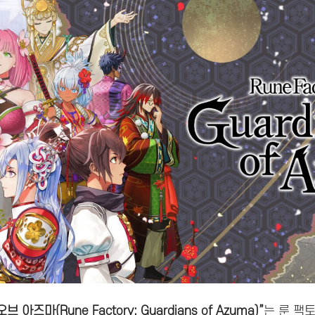
아즈마(Rune Factory: Guardians of Azuma)”
는 룬 팩