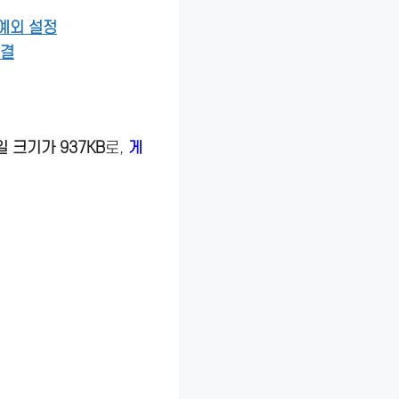
예외 설정
해결
일 크기가 937KB
로,
게