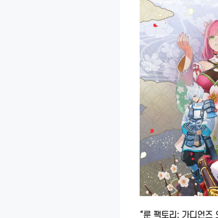
“룬 팩토리: 가디언즈 오브 