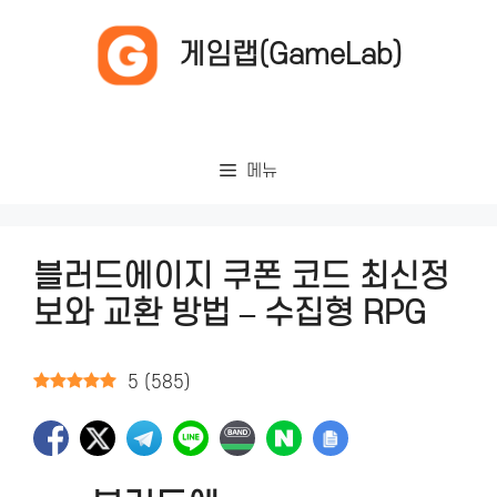
컨
텐
게임랩(GameLab)
츠
로
건
너
메뉴
뛰
기
블러드에이지 쿠폰 코드 최신정
보와 교환 방법 – 수집형 RPG
5
(
585
)