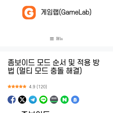
컨
텐
게임랩(GameLab)
츠
로
건
너
메뉴
뛰
기
좀보이드 모드 순서 및 적용 방
법 (멀티 모드 충돌 해결)
4.9
(
120
)