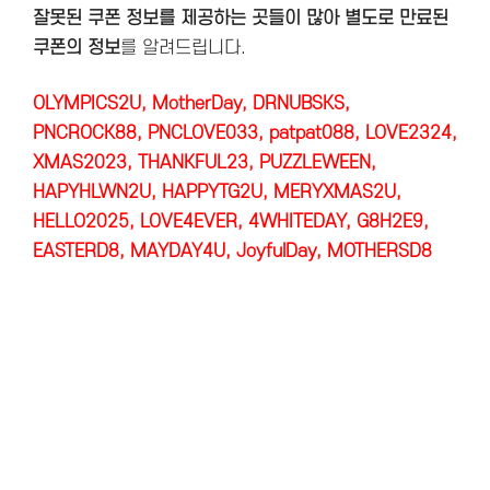
잘못된 쿠폰 정보를 제공하는 곳들이 많아 별도로 만료된
쿠폰의 정보
를 알려드립니다.
OLYMPICS2U, MotherDay, DRNUBSKS,
PNCROCK88, PNCLOVE033, patpat088, LOVE2324,
XMAS2023, THANKFUL23, PUZZLEWEEN,
HAPYHLWN2U, HAPPYTG2U, MERYXMAS2U,
HELLO2025, LOVE4EVER, 4WHITEDAY, G8H2E9,
EASTERD8, MAYDAY4U, JoyfulDay, MOTHERSD8