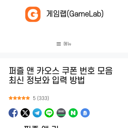
컨
텐
게임랩(GameLab)
츠
로
건
너
메뉴
뛰
기
퍼즐 앤 카오스 쿠폰 번호 모음
최신 정보와 입력 방법
5
(
333
)