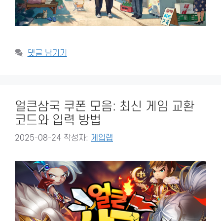
댓글 남기기
얼큰삼국 쿠폰 모음: 최신 게임 교환
코드와 입력 방법
2025-08-24
작성자:
게입랩