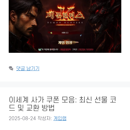
댓글 남기기
이세계 사가 쿠폰 모음: 최신 선물 코
드 및 교환 방법
2025-08-24
작성자:
게입랩