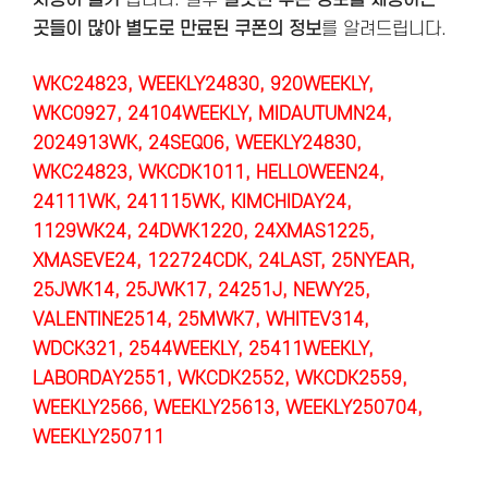
곳들이 많아 별도로 만료된 쿠폰의 정보
를 알려드립니다.
WKC24823, WEEKLY24830, 920WEEKLY,
WKC0927,
24104WEEKLY, MIDAUTUMN24,
2024913WK, 24SEQ06, WEEKLY24830,
WKC24823, WKCDK1011, HELLOWEEN24,
24111WK, 241115WK, KIMCHIDAY24,
1129WK24, 24DWK1220, 24XMAS1225,
XMASEVE24, 122724CDK, 24LAST, 25NYEAR,
25JWK14, 25JWK17, 24251J, NEWY25,
VALENTINE2514, 25MWK7, WHITEV314,
WDCK321, 2544WEEKLY, 25411WEEKLY,
LABORDAY2551, WKCDK2552, WKCDK2559,
WEEKLY2566, WEEKLY25613, WEEKLY250704,
WEEKLY250711