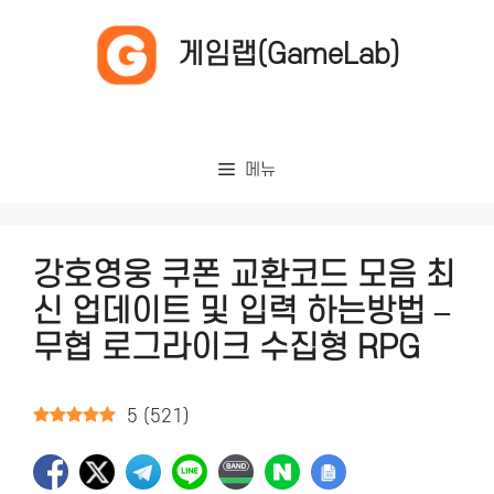
컨
텐
게임랩(GameLab)
츠
로
건
너
메뉴
뛰
기
강호영웅 쿠폰 교환코드 모음 최
신 업데이트 및 입력 하는방법 –
무협 로그라이크 수집형 RPG
5
(
521
)