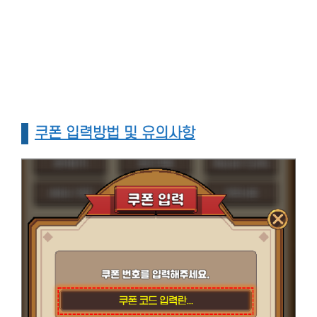
쿠폰 입력방법 및 유의사항