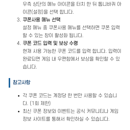
우측 상단의 메뉴 아이콘을 터치 한 뒤 톱니바퀴 아
이콘(설정)을 선택 합니다.
쿠폰사용 메뉴 선택
설정 메뉴 중 쿠폰사용 메뉴를 선택하면 쿠폰 입력
할 수 있는 창이 활성화 됩니다.
쿠폰 코드 입력 및 보상 수령
현재 사용 가능한 쿠폰 코드를 입력 합니다. 입력이
완료되면 게임 내 우편함에서 보상을 확인할 수 있
습니다.
참고사항
각 쿠폰 코드는 계정당 한 번만 사용할 수 있습니
다. (1회 제한)
최신 쿠폰 정보와 이벤트는 공식 커뮤니티나 게임
정보 사이트를 통해서 확인하실 수 있습니다.