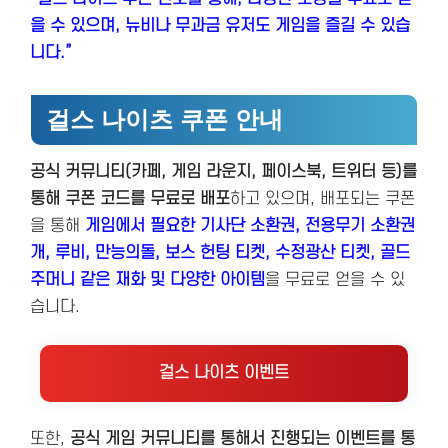
을 수 있으며, 뉴비나 무과금 유저도 게임을 즐길 수 있습
니다.”
걸스 나이츠 쿠폰 안내
공식 커뮤니티(카페, 게임 라운지, 페이스북, 트위터 등)를
통해 쿠폰 코드를 무료로 배포
하고 있으며, 배포되는 쿠폰
을 통해
게임에서 필요한 기사단 소환권, 전용무기 소환권
개, 루비, 만능의돌, 보스 헌팅 티켓, 수정광산 티켓, 골드
주머니 같은 재화 및 다양한 아이템
을 무료로 얻을 수 있
습니다.
걸스 나이츠 이벤트
또한,
공식 게임 커뮤니티를 통해서 진행되는 이벤트를 통