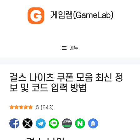
컨
텐
게임랩(GameLab)
츠
로
건
너
메뉴
뛰
기
걸스 나이츠 쿠폰 모음 최신 정
보 및 코드 입력 방법
5
(
643
)