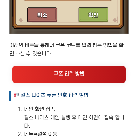
아래의 버튼을 통해서 쿠폰 코드를 입력 하는 방법을 확
인
하실 수 있습니다.
쿠폰 입력 방법
걸스 나이츠 쿠폰 번호 입력 방법
메인 화면 접속
걸스 나이츠 게임 실행 후 메인 화면에 접속 합니
다.
메뉴➡설정 이동