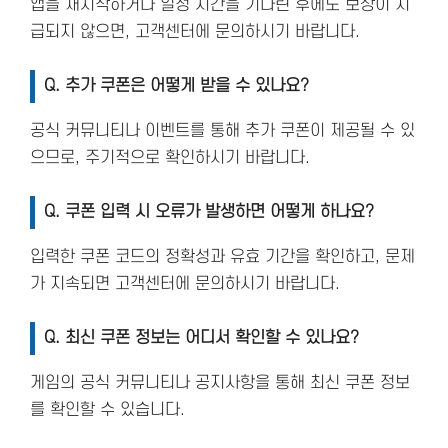
앱을 재시작하거나 일정 시간을 기다린 후에도 보상이 지
급되지 않으면, 고객센터에 문의하시기 바랍니다.
Q. 추가 쿠폰은 어떻게 받을 수 있나요?
공식 커뮤니티나 이벤트를 통해 추가 쿠폰이 제공될 수 있
으므로, 주기적으로 확인하시기 바랍니다.
Q. 쿠폰 입력 시 오류가 발생하면 어떻게 하나요?
입력한 쿠폰 코드의 정확성과 유효 기간을 확인하고, 문제
가 지속되면 고객센터에 문의하시기 바랍니다.
Q. 최신 쿠폰 정보는 어디서 확인할 수 있나요?
게임의 공식 커뮤니티나 공지사항을 통해 최신 쿠폰 정보
를 확인할 수 있습니다.