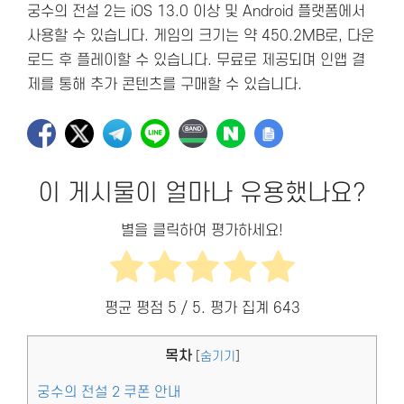
궁수의 전설 2는 iOS 13.0 이상 및 Android 플랫폼에서
사용할 수 있습니다. 게임의 크기는 약 450.2MB로, 다운
로드 후 플레이할 수 있습니다. 무료로 제공되며 인앱 결
제를 통해 추가 콘텐츠를 구매할 수 있습니다.
이 게시물이 얼마나 유용했나요?
별을 클릭하여 평가하세요!
평균 평점
5
/ 5. 평가 집계
643
목차
[
숨기기
]
궁수의 전설 2 쿠폰 안내