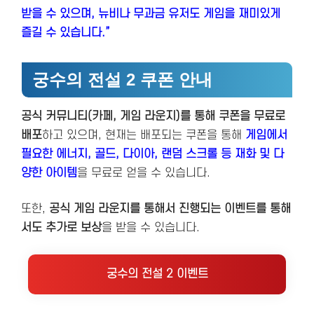
받을 수 있으며, 뉴비나 무과금 유저도 게임을 재미있게
즐길 수 있습니다.”
궁수의 전설 2 쿠폰 안내
공식 커뮤니티(카페, 게임 라운지)를 통해 쿠폰을 무료로
배포
하고 있으며, 현재는 배포되는 쿠폰을 통해
게임에서
필요한 에너지, 골드, 다이아, 랜덤 스크롤 등 재화 및 다
양한 아이템
을 무료로 얻을 수 있습니다.
또한,
공식 게임 라운지를 통해서 진행되는 이벤트를 통해
서도 추가로 보상
을 받을 수 있습니다.
궁수의 전설 2 이벤트