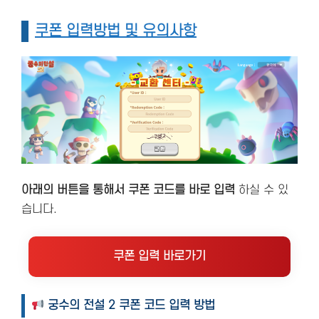
쿠폰 입력방법 및 유의사항
아래의 버튼을 통해서 쿠폰 코드를 바로 입력
하실 수 있
습니다.
쿠폰 입력 바로가기
궁수의 전설 2 쿠폰 코드 입력 방법