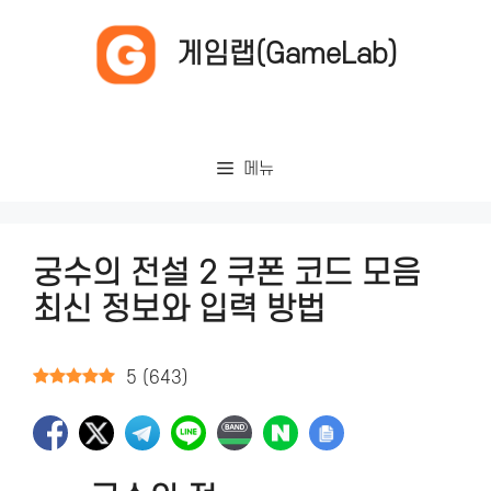
컨
텐
게임랩(GameLab)
츠
로
건
너
메뉴
뛰
기
궁수의 전설 2 쿠폰 코드 모음
최신 정보와 입력 방법
5
(
643
)