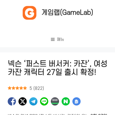
컨
텐
게임랩(GameLab)
츠
로
건
너
메뉴
뛰
기
넥슨 ‘퍼스트 버서커: 카잔’, 여성
카잔 캐릭터 27일 출시 확정!
5
(
822
)