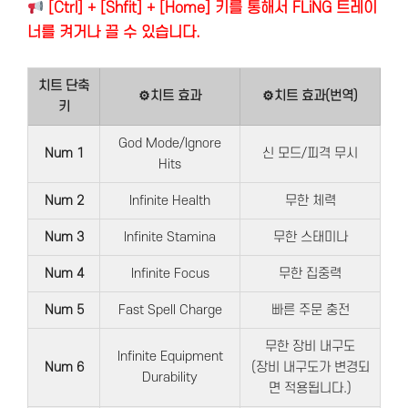
[Ctrl] + [Shfit] + [Home] 키를 통해서 FLiNG 트레이
너를 켜거나 끌 수 있습니다.
치트 단축
⚙치트 효과
⚙치트 효과(번역)
키
God Mode/Ignore
Num 1
신 모드/피격 무시
Hits
Num 2
Infinite Health
무한 체력
Num 3
Infinite Stamina
무한 스태미나
Num 4
Infinite Focus
무한 집중력
Num 5
Fast Spell Charge
빠른 주문 충전
무한 장비 내구도
Infinite Equipment
Num 6
(장비 내구도가 변경되
Durability
면 적용됩니다.)