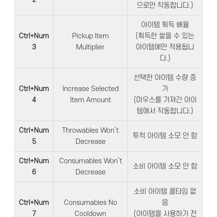
으로만 작동합니다.)
아이템 획득 배율
Ctrl+Num
Pickup Item
(획득한 쌓을 수 있는
3
Multiplier
아이템에만 적용됩니
다.)
선택한 아이템 수량 증
Ctrl+Num
Increase Selected
가
4
Item Amount
(마우스를 가져간 아이
템에서 작동합니다.)
Ctrl+Num
Throwables Won’t
투척 아이템 소모 안 함
5
Decrease
Ctrl+Num
Consumables Won’t
소비 아이템 소모 안 함
6
Decrease
소비 아이템 쿨타임 없
Ctrl+Num
Consumables No
음
7
Cooldown
(아이템을 사용하기 전