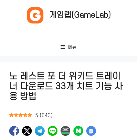
컨
텐
게임랩(GameLab)
츠
로
건
너
메뉴
뛰
기
노 레스트 포 더 위키드 트레이
너 다운로드 33개 치트 기능 사
용 방법
5
(
643
)