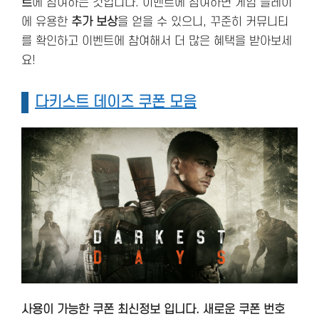
트
에 참여하는 것입니다. 이벤트에 참여하면 게임 플레이
에 유용한
추가 보상
을 얻을 수 있으니, 꾸준히 커뮤니티
를 확인하고 이벤트에 참여해서 더 많은 혜택을 받아보세
요!
다키스트 데이즈 쿠폰 모음
사용이 가능한 쿠폰 최신정보 입니다. 새로운 쿠폰 번호