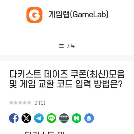
컨
텐
게임랩(GameLab)
츠
로
건
너
메뉴
뛰
기
다키스트 데이즈 쿠폰(최신)모음
및 게임 교환 코드 입력 방법은?
0
(
0
)