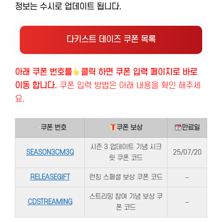
정보는 수시로 업데이트 됩니다.
다키스트 데이즈 쿠폰 목록
아래 쿠폰 번호
를
클릭 하면 쿠폰 입력 페이지로 바로
이동 합니다.
쿠폰 입력 방법은 아래 내용을 확인 해주세
요.
쿠폰 번호
쿠폰 보상
만료일
시즌 3 업데이트 기념 시크
SEASON3CM3Q
25/07/20
릿 쿠폰 코드
RELEASEGIFT
런칭 스페셜 보상 쿠폰 코드
–
스트리밍 참여 기념 보상 쿠
CDSTREAMING
–
폰 코드