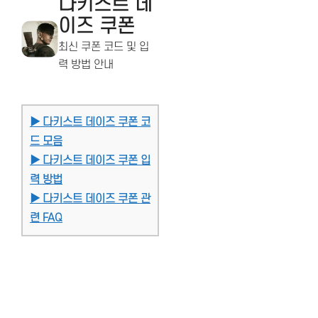
다키스트 데
이즈 쿠폰
최신 쿠폰 코드 및 입
력 방법 안내
▶ 다키스트 데이즈 쿠폰 코
드 모음
▶ 다키스트 데이즈 쿠폰 입
력 방법
▶ 다키스트 데이즈 쿠폰 관
련 FAQ