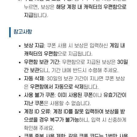
누르면, 보상은
해당 계정 내 캐릭터의 우편함으로
지급
됩니다.
참고사항
보상 지급
: 쿠폰 사용 시 보상은 입력하신
게임 내
캐릭터의 우편함
으로 지급됩니다.
우편함 보관 기간
: 우편함으로 지급된 보상은
30일
간 보관
되니, 기간 내에 반드시 수령해 주세요.
자동 삭제
: 30일의 보관 기간이 지나면 쿠폰 보상
은
우편함에서 자동으로 삭제
됩니다.
사용 불가 쿠폰
:
이미 사용된 쿠폰
이나
유효기간이
지난 쿠폰
은 사용할 수 없습니다.
계정 ID 오류
:
계정 ID를 잘못 입력하여 보상을 받
으셨을 경우 복구가 불가능
하니, 입력 시 신중하게
확인해 주세요.
쿠폰 중복 사용 제한
:
같은 쿠폰 코드는 1번만 사용