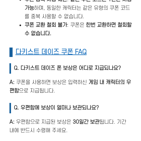
가능
하며, 동일한 캐릭터는 같은 유형의 쿠폰 코드
를 중복 사용할 수 없습니다.
쿠폰 교환 철회 불가
: 쿠폰은
한번 교환하면 철회할
수 없습니다.
다키스트 데이즈 쿠폰 FAQ
Q. 다키스트 데이즈
폰 보상은 어디로 지급되나요?
A:
쿠폰을 사용하면 보상은 입력하신
게임 내 캐릭터의 우
편함
으로 지급됩니다.
Q.
우편함에 보상이 얼마나 보관되나요?
A:
우편함으로 지급된 보상은
30일간 보관
됩니다. 기간
내에 반드시 수령해 주세요.