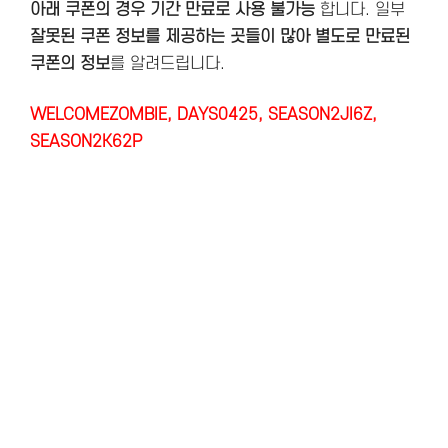
아래 쿠폰의 경우 기간 만료로 사용 불가능
합니다. 일부
잘못된 쿠폰 정보를 제공하는 곳들이 많아 별도로 만료된
쿠폰의 정보
를 알려드립니다.
WELCOMEZOMBIE, DAYS0425, SEASON2JI6Z,
SEASON2K62P