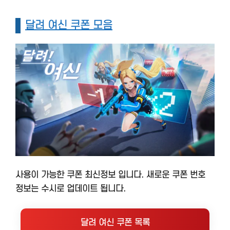
달려 여신 쿠폰 모음
사용이 가능한 쿠폰 최신정보 입니다. 새로운 쿠폰 번호
정보는 수시로 업데이트 됩니다.
달려 여신 쿠폰 목록