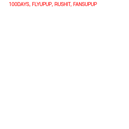
100DAYS, FLYUPUP, RUSHIT, FANSUPUP