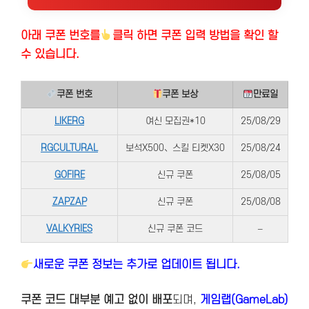
아래 쿠폰 번호
를
클릭 하면 쿠폰 입력 방법을 확인 할
수 있습니다.
쿠폰 번호
쿠폰 보상
만료일
LIKERG
여신 모집권*10
25/08/29
RGCULTURAL
보석X500、스킬 티켓X30
25/08/24
GOFIRE
신규 쿠폰
25/08/05
ZAPZAP
신규 쿠폰
25/08/08
VALKYRIES
신규 쿠폰 코드
–
새로운 쿠폰 정보는 추가로 업데이트 됩니다.
쿠폰 코드 대부분 예고 없이 배포
되며,
게임랩(GameLab)