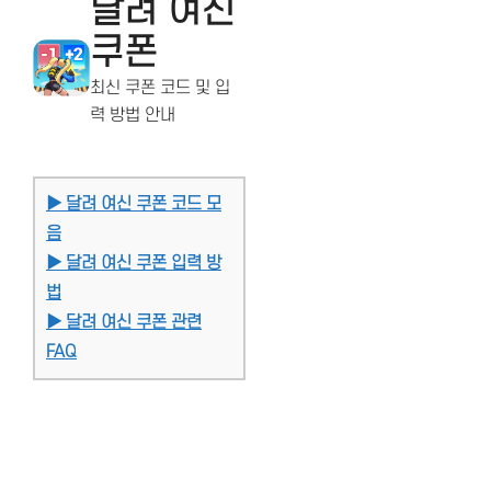
달려 여신
쿠폰
최신 쿠폰 코드 및 입
력 방법 안내
▶ 달려 여신 쿠폰 코드 모
음
▶ 달려 여신 쿠폰 입력 방
법
▶ 달려 여신 쿠폰 관련
FAQ