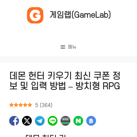
컨
텐
게임랩(GameLab)
츠
로
건
너
메뉴
뛰
기
데몬 헌터 키우기 최신 쿠폰 정
보 및 입력 방법 – 방치형 RPG
5
(
364
)