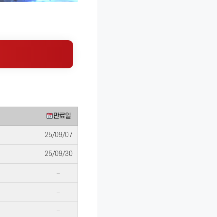
만료일
25/09/07
25/09/30
–
–
–