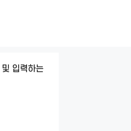
 및 입력하는