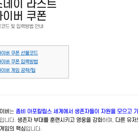
스데이 라스트
바이버 쿠폰
물코드 및 입력방법 안내
바이버 쿠폰 선물코드
바이버 쿠폰 입력방법
바이버 게임 공략/팁
바이버
는
좀비 아포칼립스 세계에서 생존자들이 자원을 모으고 
입니다.
생존자 부대를 훈련시키고 영웅을 강화
하며,
다른 유저
 게임의 핵심
입니다.