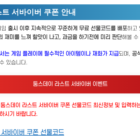
트 서바이버 쿠폰 안내
게임
출시 이후 지속적으로 꾸준하게 무료 선물코드를 배포
하고
 재미를 느껴 할맛이 나고, 과금을 하기전에 미리 판단
해볼 수
해서는 게임 플레이에 필수적인 아이템이나 재화가 지급
되며,
공
 수 있습니다.
둠스데이 라스트 서바이버 이벤트
 둠스데이 라스트 서바이버 쿠폰 선물코드 최신정보 및 입력하는 
하시기 바랍니다.
 서바이버 쿠폰 선물코드