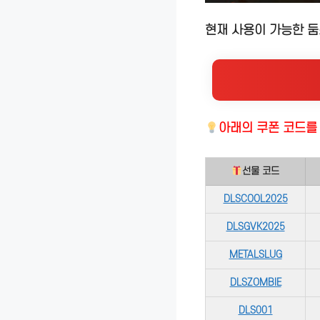
현재 사용이 가능한 
아래의
쿠폰 코드
선물 코드
DLSCOOL2025
DLSGVK2025
METALSLUG
DLSZOMBIE
DLS001