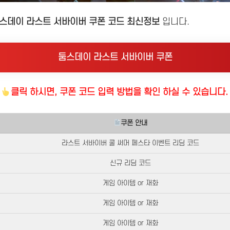
둠스데이 라스트 서바이버 쿠폰 코드 최신정보
입니다.
둠스데이 라스트 서바이버 쿠폰
를
클릭 하시면, 쿠폰 코드 입력 방법을 확인 하실 수 있습니다.
쿠폰 안내
라스트 서바이버 쿨 써머 페스타 이벤트 리딤 코드
신규 리딤 코드
게임 아이템 or 재화
게임 아이템 or 재화
게임 아이템 or 재화