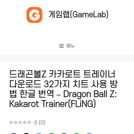
컨
텐
게임랩(GameLab)
츠
로
건
너
메뉴
뛰
기
드래곤볼Z 카카로트 트레이너
다운로드 32가지 치트 사용 방
법 한글 번역 – Dragon Ball Z:
Kakarot Trainer(FLiNG)
0
(
0
)