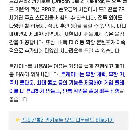
드래곤볼Z 카카로트 (Dragon Ball Z: Kakarot)
는
오픈 월
드 기반의 액션 RPG
로,
손오공의 시점에서 드래곤볼 Z의
세계관 주요 스토리를 체험
할 수 있습니다.
전투 외에도
다양한 활동(낚시, 식사, 훈련 등)
을 즐길 수 있으며,
애니
메이션의 세세한 장면까지 재현되어 팬들에게 깊은 몰입
감을 제공
합니다. 또한,
버독 DLC 등 확장 콘텐츠가 지속
적으로 추가
되어
다양한 시나리오
를 즐길 수 있습니다​.
트레이너를 사용하는 이유
는
게임을 쉽게 진행하고 재미
를 더하기 위해서
입니다.
트레이너는 무한 체력, 무한 기,
즉시 쿨다운, 최대 콤보 등의 기능을 제공하여 게임 플레
이를 더 편리하게 만들고, 반복 작업을 줄여 빠른 진행
을
돕습니다.
 드래곤볼Z 카카로트 모드 다운로드 바로가기