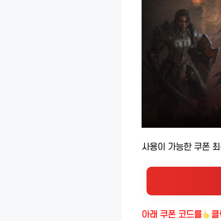
사용이 가능한 쿠폰 
아래 쿠폰 코드
를
클