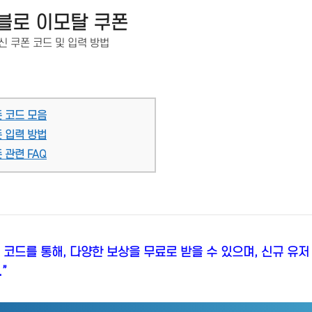
블로 이모탈 쿠폰
최신 쿠폰 코드 및 입력 방법
 코드 모음
 입력 방법
 관련 FAQ
 코드를 통해, 다양한 보상을 무료로 받을 수 있으며, 신규 유저
”