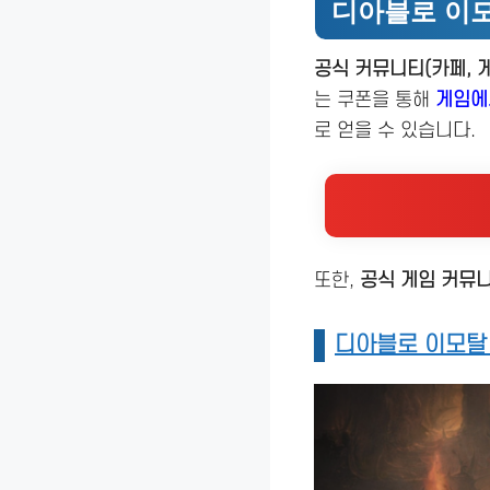
디아블로 이모
공식 커뮤니티(카페, 
는 쿠폰을 통해
게임에
로 얻을 수 있습니다.
또한,
공식 게임 커뮤
디아블로 이모탈