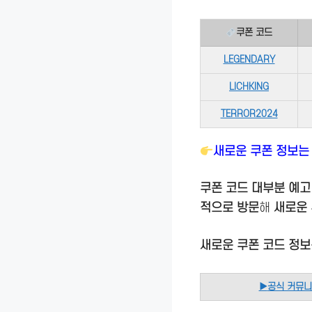
쿠폰 코드
LEGENDARY
LICHKING
TERROR2024
새로운 쿠폰 정보는
쿠폰 코드 대부분 예고
적으로 방문
해
새로운 
새로운 쿠폰 코드 정
▶
공식 커뮤