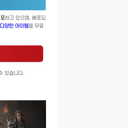
배포
하고 있으며, 배포되
 다양한 아이템
을 무료
수 있습니다.