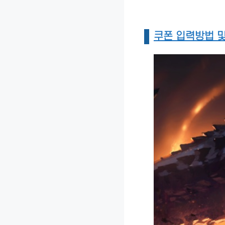
쿠폰 입력방법 