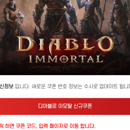
최신정보
입니다. 새로운 쿠폰 번호 정보는 수시로 업데이트 됩니
디아블로 이모탈 신규쿠폰
릭 하면 쿠폰 코드, 입력 페이지로 이동 합니다.