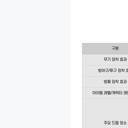
구분
무기 장착 효과
방어구/투구 장착 
방패 장착 효과
아이템 레벨/캐릭터 레
주요 드랍 장소