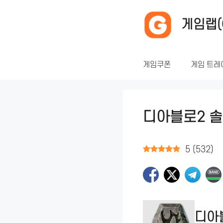
컨
텐
게임랩(
츠
로
건
게임쿠폰
게임 트레
너
뛰
기
디아블로2 솔
5
(
532
)
디아