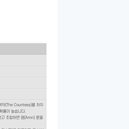
(The Countess)를 처치
확률이 높습니다​.
넣고 조합하면 앰(Amn) 룬을