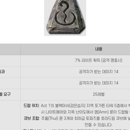
내용
7% 라이프 획득 (공격 명중시)
효과
공격자가 받는 데미지 14
공격자가 받는 데미지 14
벨 요구
25레벨
드랍 위치
: Act 1의 블랙마쉬(검은습지) 지역 포가튼 타워 5층에서 백작
시 나이트메어와 지옥 난이도에서 앰(Amn) 룬이 드랍될 
큐브 조합
: 주울(Thul) 룬 3개와 최하급 토파즈를 호라드림 큐브에 
만들 수 있습니다​.