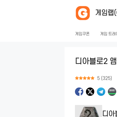
컨
텐
게임랩(
츠
로
건
게임쿠폰
게임 트레
너
뛰
기
디아블로2 앰
5
(
325
)
디아