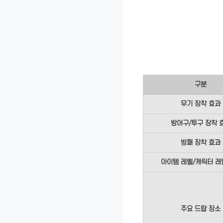
구분
무기 장착 효과
방어구/투구 장착 
방패 장착 효과
아이템 레벨/캐릭터 레
주요 드랍 장소