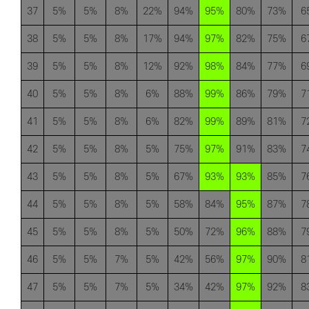
37
5%
5%
8%
22%
94%
95%
80%
73%
6
38
5%
5%
8%
17%
94%
97%
82%
75%
6
39
5%
5%
8%
12%
92%
98%
84%
77%
6
40
5%
5%
8%
6%
88%
99%
86%
79%
7
41
5%
5%
8%
6%
82%
99%
89%
81%
7
42
5%
5%
8%
5%
75%
97%
91%
83%
7
43
5%
5%
8%
5%
67%
93%
93%
85%
7
44
5%
5%
8%
5%
58%
84%
95%
87%
7
45
5%
5%
8%
5%
50%
72%
96%
88%
7
46
5%
5%
7%
5%
42%
56%
97%
90%
8
47
5%
5%
7%
5%
34%
42%
97%
92%
8