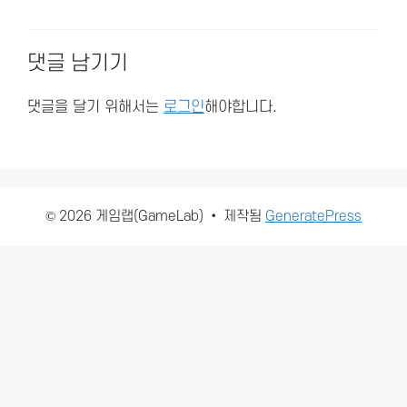
댓글 남기기
댓글을 달기 위해서는
로그인
해야합니다.
© 2026 게임랩(GameLab)
• 제작됨
GeneratePress