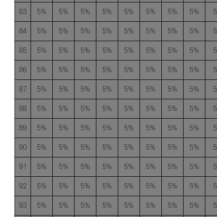
83
5%
5%
5%
5%
5%
5%
5%
5%
84
5%
5%
5%
5%
5%
5%
5%
5%
85
5%
5%
5%
5%
5%
5%
5%
5%
86
5%
5%
5%
5%
5%
5%
5%
5%
87
5%
5%
5%
5%
5%
5%
5%
5%
88
5%
5%
5%
5%
5%
5%
5%
5%
89
5%
5%
5%
5%
5%
5%
5%
5%
90
5%
5%
5%
5%
5%
5%
5%
5%
91
5%
5%
5%
5%
5%
5%
5%
5%
92
5%
5%
5%
5%
5%
5%
5%
5%
93
5%
5%
5%
5%
5%
5%
5%
5%