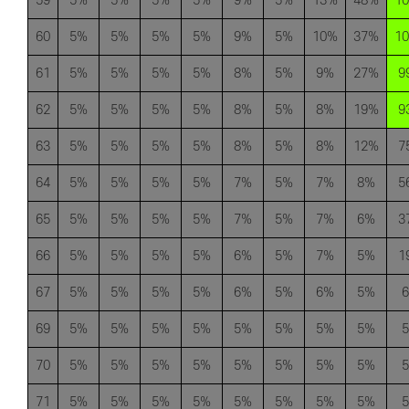
59
5%
5%
5%
5%
9%
5%
13%
48%
1
60
5%
5%
5%
5%
9%
5%
10%
37%
1
61
5%
5%
5%
5%
8%
5%
9%
27%
9
62
5%
5%
5%
5%
8%
5%
8%
19%
9
63
5%
5%
5%
5%
8%
5%
8%
12%
7
64
5%
5%
5%
5%
7%
5%
7%
8%
5
65
5%
5%
5%
5%
7%
5%
7%
6%
3
66
5%
5%
5%
5%
6%
5%
7%
5%
1
67
5%
5%
5%
5%
6%
5%
6%
5%
69
5%
5%
5%
5%
5%
5%
5%
5%
70
5%
5%
5%
5%
5%
5%
5%
5%
71
5%
5%
5%
5%
5%
5%
5%
5%