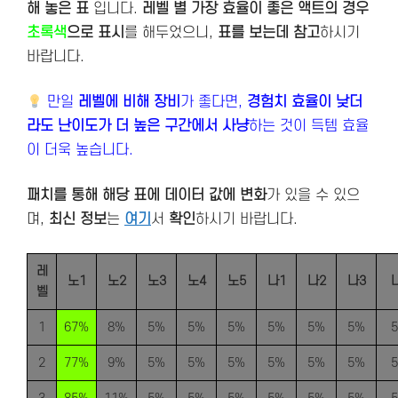
해 놓은 표
입니다.
레벨 별 가장 효율이 좋은 액트의 경우
초록색
으로 표시
를 해두었으니,
표를 보는데 참고
하시기
바랍니다.
만일
레벨에 비해 장비
가 좋다면,
경험치 효율이 낮더
라도 난이도가 더 높은 구간에서 사냥
하는 것이 득템 효율
이 더욱 높습니다.
패치를 통해 해당 표에 데이터 값에 변화
가 있을 수 있으
며,
최신 정보
는
여기
서
확인
하시기 바랍니다.
레
노1
노2
노3
노4
노5
나1
나2
나3
벨
1
67%
8%
5%
5%
5%
5%
5%
5%
2
77%
9%
5%
5%
5%
5%
5%
5%