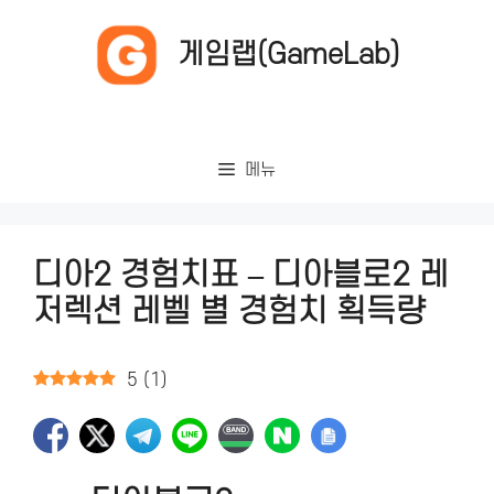
컨
텐
게임랩(GameLab)
츠
로
건
너
메뉴
뛰
기
디아2 경험치표 – 디아블로2 레
저렉션 레벨 별 경험치 획득량
5
(
1
)