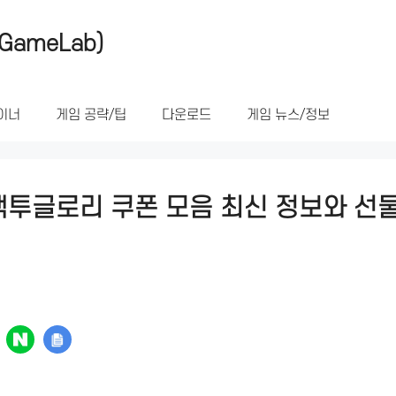
GameLab)
이너
게임 공략/팁
다운로드
게임 뉴스/정보
투글로리 쿠폰 모음 최신 정보와 선물