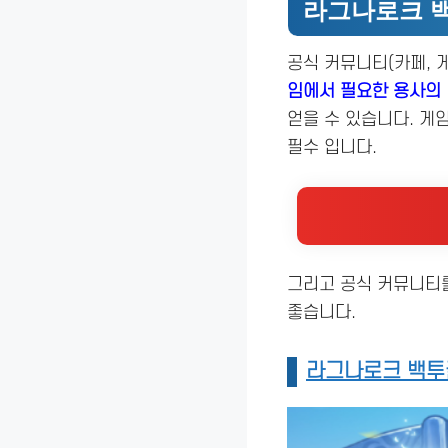
라그나로크 
공식 커뮤니티(카페, 
임에서 필요한 용사의 
얻을 수 있습니다. 게
필수 입니다.
그리고 공식 커뮤니티를
좋습니다.
라그나로크 백투