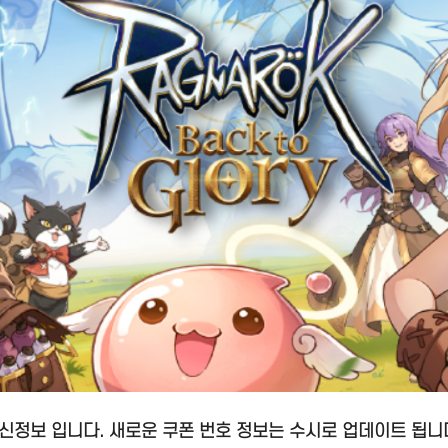
신정보 입니다. 새로운 쿠폰 번호 정보는 수시로 업데이트 됩니