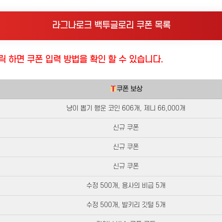
라그나로크 백투글로리 쿠폰 목록
릭 하면 쿠폰 입력 방법을 확인 할 수 있습니다.
쿠폰 보상
냥이 뽑기 행운 코인 606개, 제니 66,000개
신규 쿠폰
신규 쿠폰
신규 쿠폰
수정 500개, 용사의 비급 5개
수정 500개, 발키리 깃털 5개