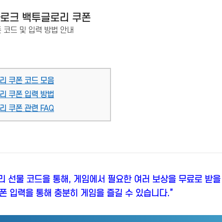
로크 백투글로리 쿠폰
 코드 및 입력 방법 안내
리 쿠폰 코드 모음
리 쿠폰 입력 방법
 쿠폰 관련 FAQ
 선물 코드을 통해, 게임에서 필요한 여러 보상을 무료로 받을 
폰 입력을 통해 충분히 게임을 즐길 수 있습니다.”