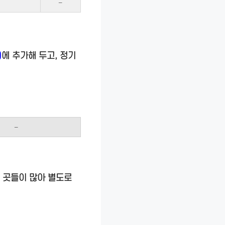
–
)
에 추가해 두고, 정기
–
 곳들이 많아 별도로