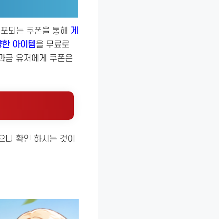
 배포되는 쿠폰을 통해
게
양한 아이템
을 무료로
무과금 유저에게 쿠폰은
으니 확인 하시는 것이