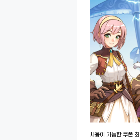
사용이 가능한 쿠폰 최