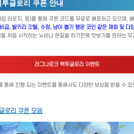
백투글로리 쿠폰 안내
게임 라운지, 등)를 통해 쿠폰 코드를 무료로 배포하고 있으며,
비급, 발키리 깃털, 수정, 냥이 뽑기 행운 코인 같은 재화 및 다
임을 처음 시작하는 뉴비나 현질을 하기전에 맛보기를 원하는 
라그나로크 백투글로리 이벤트
 통해 진행 되는 이벤트를 통해서도 다양한 보상을 받을 수 있
글로리 쿠폰 모음