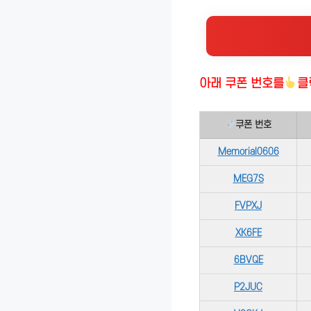
아래 쿠폰 번호
를
클
쿠폰 번호
Memorial0606
MEG7S
FVPXJ
XK6FE
6BVQE
P2JUC