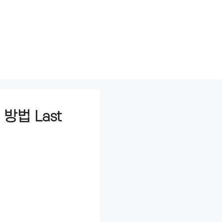
방법 Last