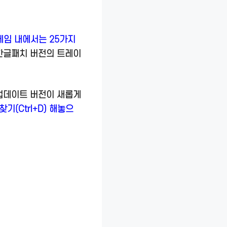
게임 내에서는 25가지
한글패치 버전의 트레이
업데이트 버전이 새롭게
기(Ctrl+D) 해놓으