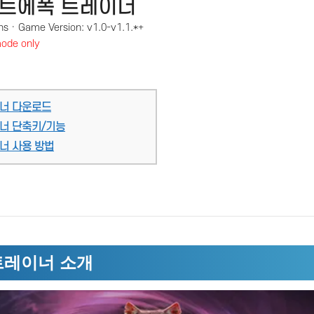
트에폭 트레이너
ns · Game Version: v1.0-v1.1.*+
mode only
너 다운로드
너 단축키/기능
너 사용 방법
트레이너 소개