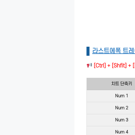
라스트에폭 트레
[Ctrl] + [Shf
치트 단축키
Num 1
Num 2
Num 3
Num 4