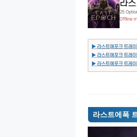
라스
25 Optio
Offline 
▶ 라스트에포크 트레이
▶ 라스트에포크 트레이
▶ 라스트에포크 트레이
라스트에폭 