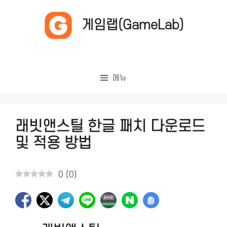
컨
텐
게임랩(GameLab)
츠
로
건
너
메뉴
뛰
기
래빗앤스틸 한글 패치 다운로드
및 적용 방법
0
(
0
)