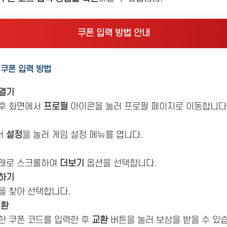
쿠폰 입력 방법 안내
쿠폰 입력 방법
 열기
 후 화면에서
프로필
아이콘을 눌러 프로필 페이지로 이동합니다
서
설정
을 눌러 게임 설정 메뉴를 엽니다.
아래로 스크롤하여
더보기
옵션을 선택합니다.
력하기
을 찾아 선택합니다.
교환
한 쿠폰 코드를 입력한 후
교환
버튼을 눌러 보상을 받을 수 있