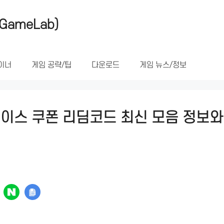
GameLab)
이너
게임 공략/팁
다운로드
게임 뉴스/정보
스 쿠폰 리딤코드 최신 모음 정보와