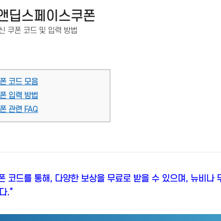
앤딥스페이스쿠폰
최신 쿠폰 코드 및 입력 방법
폰 코드 모음
폰 입력 방법
 관련 FAQ
 코드를 통해, 다양한 보상을 무료로 받을 수 있으며, 뉴비나
다.”