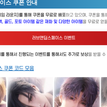
이스 쿠폰 안내
게임 라운지)를 통해 쿠폰을 무료로 배포
하고 있으며, 쿠폰을 통
력, 골드, 포토 아이템 같은 재화 및 다양한 아이템
을 무료로 얻을
러브앤딥스페이스 이벤트
지를 통해서 진행되는 이벤트를 통해서도 추가로 보상
을 받을 수
 쿠폰 코드 모음