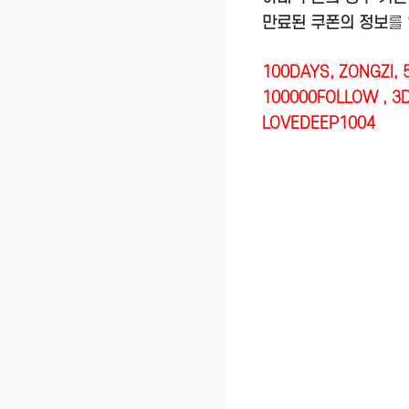
만료된 쿠폰의 정보
를
100DAYS, ZONGZI,
100000FOLLOW , 3DL
LOVEDEEP1004