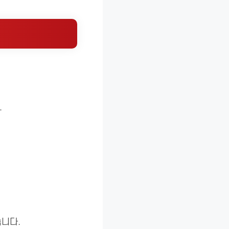
.
습니다.