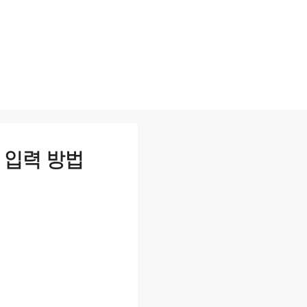
 입력 방법