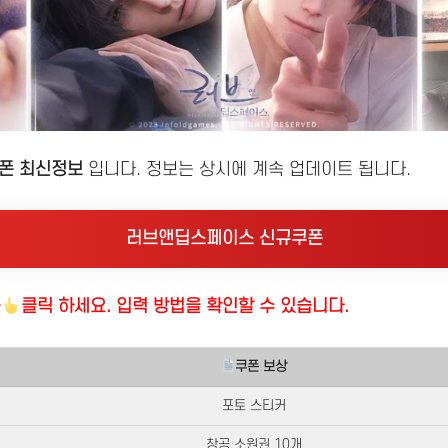
쿠폰 최신정보
입니다. 정보는 상시에 계속 업데이트 됩니다.
러브앤딥스페이스 신규쿠폰
를
클릭 하세요. 입력 방법을 확인할 수 있습니다.
쿠폰 보상
포토 스티커
창공 소원권 10개