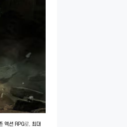
 액션 RPG
로,
최대