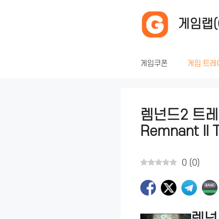
컨
텐
게임랩(
츠
로
건
게임쿠폰
게임 트레
너
뛰
기
렘넌드2 트레
Remnant II T
0
(
0
)
렘넌