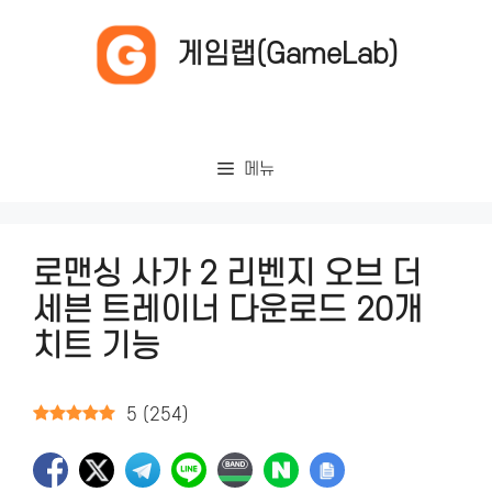
컨
텐
게임랩(GameLab)
츠
로
건
너
메뉴
뛰
기
로맨싱 사가 2 리벤지 오브 더
세븐 트레이너 다운로드 20개
치트 기능
5
(
254
)