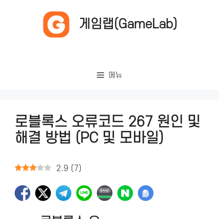
컨
텐
게임랩(GameLab)
츠
로
건
너
메뉴
뛰
기
로블록스 오류코드 267 원인 및
해결 방법 (PC 및 모바일)
2.9
(
7
)