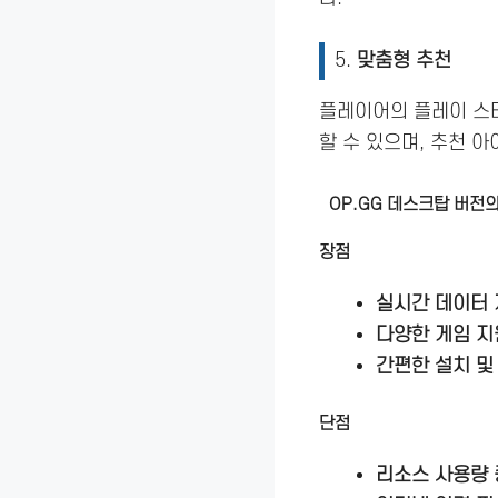
5.
맞춤형 추천
플레이어의 플레이 스타
할 수 있으며, 추천 
OP.GG 데스크탑 버전
장점
실시간 데이터
다양한 게임 지
간편한 설치 및
단점
리소스 사용량