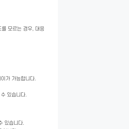
를 모르는 경우, 대응
레이가 가능합니다.
 수 있습니다.
수 있습니다.