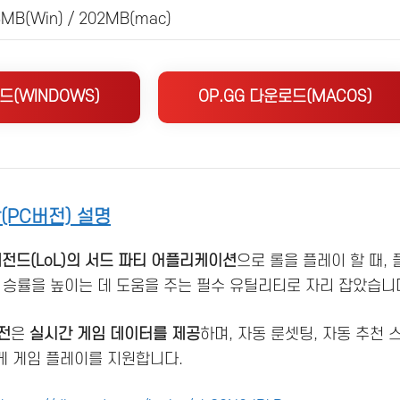
3MB(Win) / 202MB(mac)
드(WINDOWS)
OP.GG 다운로드(MACOS)
(PC버전) 설명
레전드(LoL)의 서드 파티 어플리케이션
으로 롤을 플레이 할 때,
 승률을 높이는 데 도움을 주는 필수 유틸리티로 자리 잡았습니
전
은
실시간 게임 데이터를 제공
하며, 자동 룬셋팅, 자동 추천 
게 게임 플레이를 지원합니다.