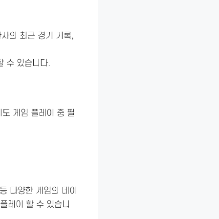
환사의 최근 경기 기록,
할 수 있습니다.
이도 게임 플레이 중 필
등 다양한 게임의 데이
 플레이 할 수 있습니