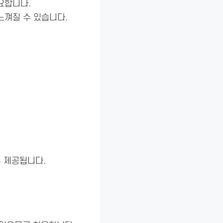
요합니다.
느껴질 수 있습니다.
두 제공됩니다.