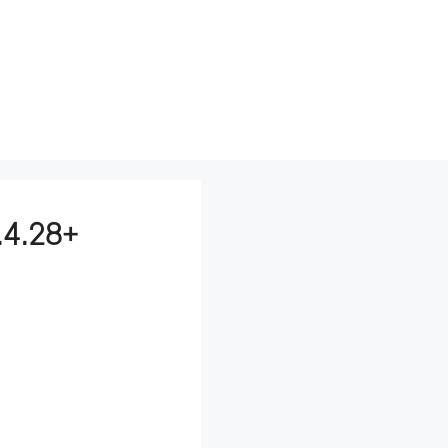
4.28+