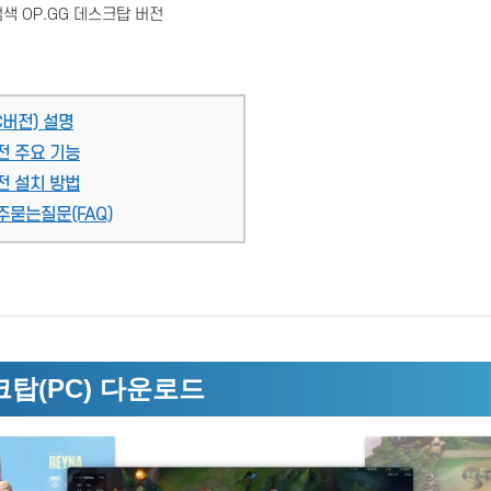
검색 OP.GG 데스크탑 버전
C버전) 설명
전 주요 기능
전 설치 방법
주묻는질문(FAQ)
크탑(PC) 다운로드