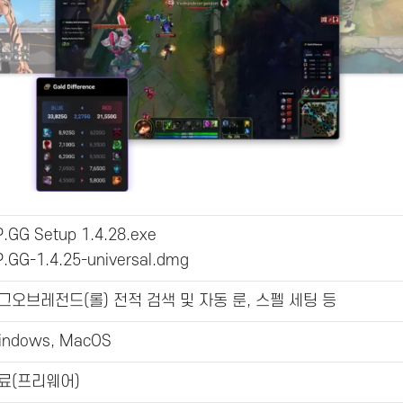
.GG Setup 1.4.28.exe
.GG-1.4.25-universal.dmg
그오브레전드(롤) 전적 검색 및 자동 룬, 스펠 세팅 등
indows, MacOS
료(프리웨어)