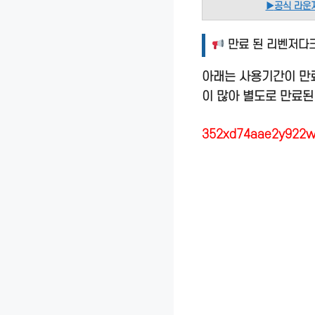
▶
공식 라운
만료 된 리벤저다
아래는 사용기간이 만
이 많아 별도로 만료된
352xd74aae2y922w,