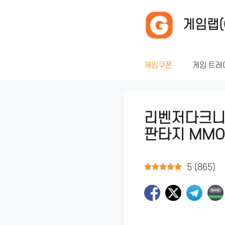
컨
텐
게임랩(
츠
로
건
게임쿠폰
게임 트레
너
뛰
기
리벤저다크니스
판타지 MMO
5
(
865
)