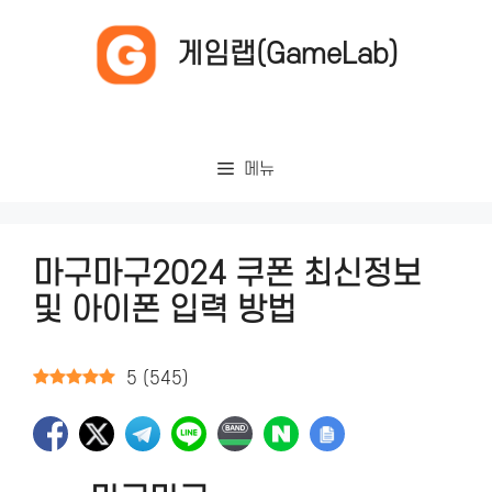
컨
텐
게임랩(GameLab)
츠
로
건
너
메뉴
뛰
기
마구마구2024 쿠폰 최신정보
및 아이폰 입력 방법
5
(
545
)