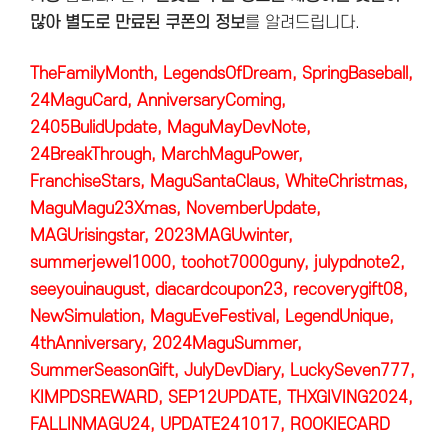
많아 별도로 만료된 쿠폰의 정보
를 알려드립니다.
TheFamilyMonth, LegendsOfDream, SpringBaseball,
24MaguCard, AnniversaryComing,
2405BulidUpdate, MaguMayDevNote,
24BreakThrough, MarchMaguPower,
FranchiseStars, MaguSantaClaus, WhiteChristmas,
MaguMagu23Xmas, NovemberUpdate,
MAGUrisingstar, 2023MAGUwinter,
summerjewel1000, toohot7000guny, julypdnote2,
seeyouinaugust, diacardcoupon23, recoverygift08,
NewSimulation, MaguEveFestival, LegendUnique,
4thAnniversary, 2024MaguSummer,
SummerSeasonGift, JulyDevDiary, LuckySeven777,
KIMPDSREWARD, SEP12UPDATE, THXGIVING2024,
FALLINMAGU24, UPDATE241017, ROOKIECARD