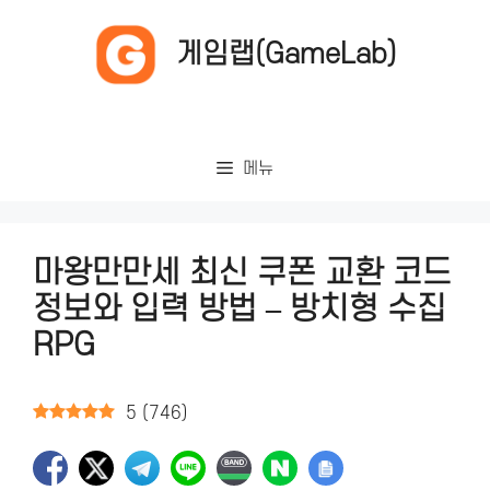
컨
텐
게임랩(GameLab)
츠
로
건
너
메뉴
뛰
기
마왕만만세 최신 쿠폰 교환 코드
정보와 입력 방법 – 방치형 수집
RPG
5
(
746
)