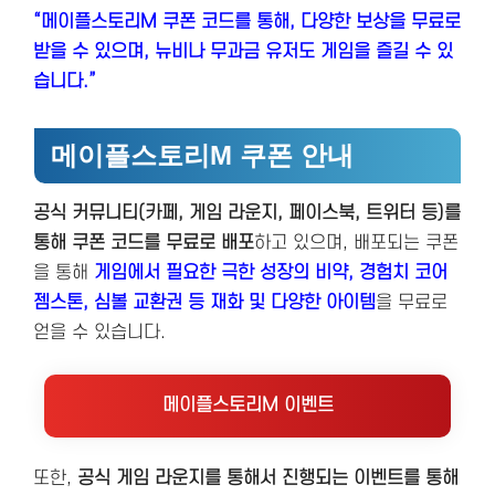
“메이플스토리M 쿠폰 코드를 통해, 다양한 보상을 무료로
받을 수 있으며, 뉴비나 무과금 유저도 게임을 즐길 수 있
습니다.”
메이플스토리M 쿠폰 안내
공식 커뮤니티(카페, 게임 라운지, 페이스북, 트위터 등)를
통해 쿠폰 코드를 무료로 배포
하고 있으며, 배포되는 쿠폰
을 통해
게임에서 필요한 극한 성장의 비약, 경험치 코어
젬스톤, 심볼 교환권 등 재화 및 다양한 아이템
을 무료로
얻을 수 있습니다.
메이플스토리M 이벤트
또한,
공식 게임 라운지를 통해서 진행되는 이벤트를 통해