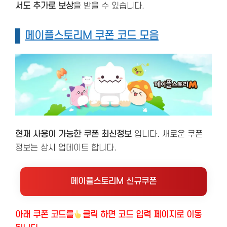
서도 추가로 보상
을 받을 수 있습니다.
메이플스토리M 쿠폰 코드 모음
현재 사용이 가능한 쿠폰 최신정보
입니다. 새로운 쿠폰
정보는 상시 업데이트 합니다.
메이플스토리M 신규쿠폰
아래 쿠폰 코드
를
클릭 하면 코드 입력 페이지로 이동