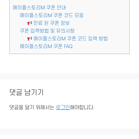
메이플스토리M 쿠폰 안내
메이플스토리M 쿠폰 코드 모음
만료 된 쿠폰 정보
쿠폰 입력방법 및 유의사항
메이플스토리M 쿠폰 코드 입력 방법
메이플스토리M 쿠폰 FAQ
댓글 남기기
댓글을 달기 위해서는
로그인
해야합니다.