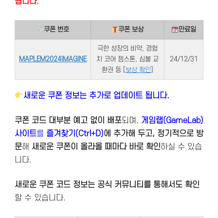
됩니다.
쿠폰 번호
쿠폰 보상
만료일
극한 성장의 비약, 경험
MAPLEM2024IMAGINE
치 코어 젬스톤, 심볼 교
24/12/31
환권 등 [
보상 확인
]
새로운 쿠폰 정보는 추가로 업데이트 됩니다.
쿠폰 코드 대부분 예고 없이 배포
되며,
게임랩(GameLab)
사이트
를
즐겨찾기(Ctrl+D)
에 추가해 두고, 정기적으로 방
문
해
새로운 쿠폰이 올라올 때마다 바로 확인
하실 수 있습
니다.
새로운 쿠폰 코드 정보는 공식 커뮤니티를 통해서도 확인
할 수 있습니다.