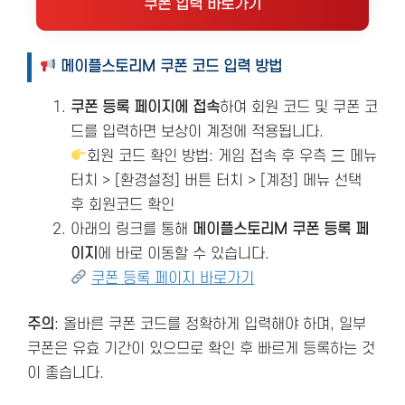
쿠폰 입력 바로가기
메이플스토리M 쿠폰 코드 입력 방법
쿠폰 등록 페이지에 접속
하여 회원 코드 및 쿠폰 코
드를 입력하면 보상이 계정에 적용됩니다.
회원 코드 확인 방법: 게임 접속 후 우측 三 메뉴
터치 > [환경설정] 버튼 터치 > [계정] 메뉴 선택
후 회원코드 확인
아래의 링크를 통해
메이플스토리M 쿠폰 등록 페
이지
에 바로 이동할 수 있습니다.
쿠폰 등록 페이지 바로가기
주의
: 올바른 쿠폰 코드를 정확하게 입력해야 하며, 일부
쿠폰은 유효 기간이 있으므로 확인 후 빠르게 등록하는 것
이 좋습니다.