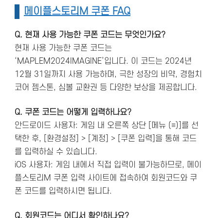
메이플스토리M 쿠폰 FAQ
Q. 현재 사용 가능한 쿠폰 코드는 무엇인가요?
현재 사용 가능한 쿠폰 코드는
‘MAPLEM2024IMAGINE’입니다. 이 코드는 2024년
12월 31일까지 사용 가능하며, 극한 성장의 비약, 경험치
코어 젬스톤, 심볼 교환권 등 다양한 보상을 제공합니다.
Q. 쿠폰 코드는 어떻게 입력하나요?
안드로이드 사용자: 게임 내 오른쪽 상단 [메뉴 (≡)]를 선
택한 후, [환경설정] > [계정] > [쿠폰 입력]을 통해 코드
를 입력하실 수 있습니다.
iOS 사용자: 게임 내에서 직접 입력이 불가능하므로, 메이
플스토리M 쿠폰 입력 사이트에 접속하여 회원코드와 쿠
폰 코드를 입력하시면 됩니다.
Q. 회원코드는 어디서 확인하나요?