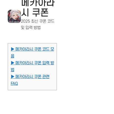
메카아라
시 쿠폰
2025 최신 쿠폰 코드
및 입력 방법
▶ 메카아라시 쿠폰 코드 모
음
▶ 메카아라시 쿠폰 입력 방
법
▶ 메카아라시 쿠폰 관련
FAQ