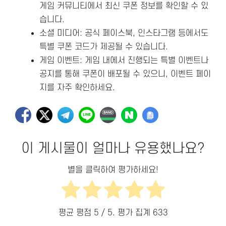
게임 커뮤니티에서 최신 쿠폰 정보를 확인할 수 있
습니다.
소셜 미디어: 공식 페이스북, 인스타그램 등에서도
특별 쿠폰 코드가 제공될 수 있습니다.
게임 이벤트: 게임 내에서 진행되는 특별 이벤트나
공지를 통해 쿠폰이 배포될 수 있으니, 이벤트 페이
지를 자주 확인하세요.
이 게시물이 얼마나 유용했나요?
별을 클릭하여 평가하세요!
평균 평점
5
/ 5. 평가 집계
633