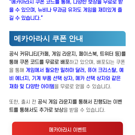
“메카아라시 쿠폰 코드를 통해, 다양한 보상을 무료로 받
을 수 있으며, 뉴비나 무과금 유저도 게임을 재미있게 즐
길 수 있습니다.”
메카아라시 쿠폰 안내
공식 커뮤니티(카페, 게임 라운지, 페이스북, 트위터 등)를
통해 쿠폰 코드를 무료로 배포
하고 있으며, 배포되는 쿠폰
을 통해
게임에서 필요한 밀하마 달러, 퓨어 크리스탈, 예
비 에너지, 기계 부품 선택 상자, 메카 선택 상자와 같은
재화 및 다양한 아이템
을 무료로 얻을 수 있습니다.
또한, 출시 전
공식 게임 라운지를 통해서 진행되는 이벤
트를 통해서도 추가로 보상
을 받을 수 있습니다.
메카아라시 이벤트