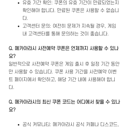
유효 기간 확인: 쿠폰의 유효 기간이 만료되었는지
확인해야 합니다. 만료된 쿠폰은 사용할 수 없습니
다.
고객센터 문의: 여전히 문제가 지속될 경우, 게임
내 고객센터를 통해 문의하는 것이 좋습니다.
Q. 메카아라시 사전예약 쿠폰은 언제까지 사용할 수 있나
요?
일반적으로 사전예약 쿠폰은 게임 출시 후 일정 기간 동안
만 사용할 수 있습니다. 쿠폰 사용 기간을 사전예약 이벤
트 페이지에서 확인하고, 해당 기간 내에 사용해야 합니
다.
Q. 메카아라시의 최신 쿠폰 코드는 어디에서 찾을 수 있나
요?
공식 커뮤니티: 메카아라시 공식 카페나 디스코드,