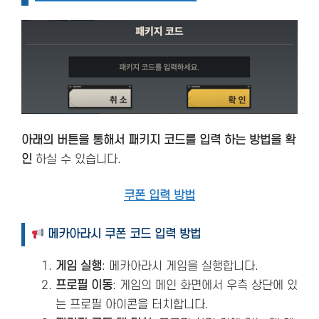
아래의 버튼을 통해서 패키지 코드를 입력 하는 방법을 확
인
하실 수 있습니다.
쿠폰 입력 방법
메카아라시 쿠폰 코드 입력 방법
게임 실행
: 메카아라시 게임을 실행합니다.
프로필 이동
: 게임의 메인 화면에서 우측 상단에 있
는 프로필 아이콘을 터치합니다.