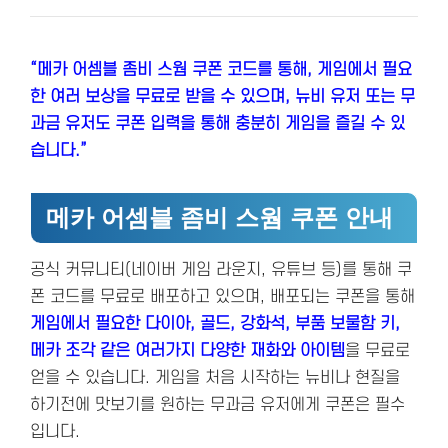
“메카 어셈블 좀비 스웜 쿠폰 코드를 통해, 게임에서 필요
한 여러 보상을 무료로 받을 수 있으며, 뉴비 유저 또는 무
과금 유저도 쿠폰 입력을 통해 충분히 게임을 즐길 수 있
습니다.”
메카 어셈블 좀비 스웜 쿠폰 안내
공식 커뮤니티(네이버 게임 라운지, 유튜브 등)를 통해 쿠
폰 코드를 무료로 배포하고 있으며, 배포되는 쿠폰을 통해
게임에서 필요한 다이아, 골드, 강화석, 부품 보물함 키,
메카 조각 같은 여러가지 다양한 재화와 아이템
을 무료로
얻을 수 있습니다. 게임을 처음 시작하는 뉴비나 현질을
하기전에 맛보기를 원하는 무과금 유저에게 쿠폰은 필수
입니다.