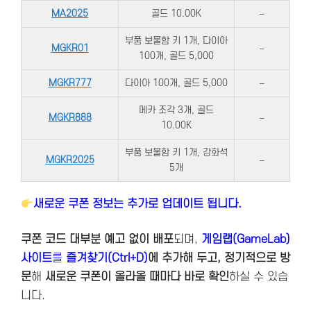
MA2025
골드 10.00K
–
부품 보물함 키 1개, 다이아
MGKR01
–
100개, 골드 5,000
MGKR777
다이아 100개, 골드 5,000
–
메카 조각 3개, 골드
MGKR888
–
10.00K
부품 보물함 키 1개, 강화석
MGKR2025
–
5개
새로운 쿠폰 정보는 추가로 업데이트 됩니다.
쿠폰 코드 대부분 예고 없이 배포
되며,
게임랩(GameLab)
사이트
를
즐겨찾기(Ctrl+D)
에 추가해 두고, 정기적으로 방
문
해
새로운 쿠폰이 올라올 때마다 바로 확인
하실 수 있습
니다.