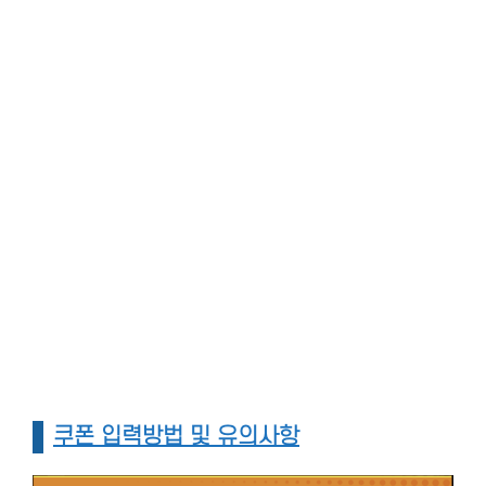
쿠폰 입력방법 및 유의사항