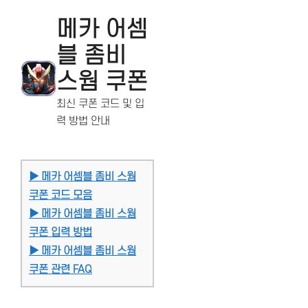
메카 어셈
블 좀비
스웜 쿠폰
최신 쿠폰 코드 및 입
력 방법 안내
▶ 메카 어셈블 좀비 스웜
쿠폰 코드 모음
▶ 메카 어셈블 좀비 스웜
쿠폰 입력 방법
▶ 메카 어셈블 좀비 스웜
쿠폰 관련 FAQ