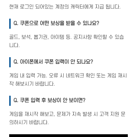
현재 로그인 되어있는 계정의 캐릭터에게 지급 됩니다.
Q.
쿠폰으로 어떤 보상을 받을 수 있나요?
골드, 보석, 뽑기권, 아이템 등. 공지사항 확인할 수 있습
니다.
Q.
아이폰에서 쿠폰 입력이 안 되나요?
게임 내 입력 가능. 오류 시 네트워크 확인 또는 게임 재시
작 해보시기 바랍니다.
Q.
쿠폰 입력 후 보상이 안 보이면?
게임을 재시작 해보고, 문제가 지속 발생 시 고객 지원 문
의하시기 바랍니다.