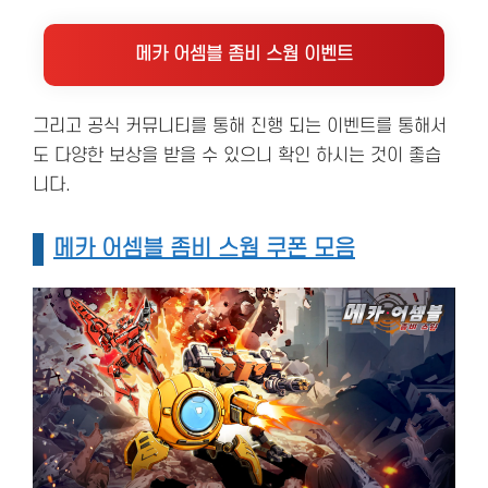
메카 어셈블 좀비 스웜 이벤트
그리고 공식 커뮤니티를 통해 진행 되는 이벤트를 통해서
도 다양한 보상을 받을 수 있으니 확인 하시는 것이 좋습
니다.
메카 어셈블 좀비 스웜 쿠폰 모음