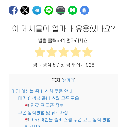
이 게시물이 얼마나 유용했나요?
별을 클릭하여 평가하세요!
평균 평점
5
/ 5. 평가 집계
926
목차
[
숨기기
]
메카 어셈블 좀비 스웜 쿠폰 안내
메카 어셈블 좀비 스웜 쿠폰 모음
만료 된 쿠폰 정보
쿠폰 입력방법 및 유의사항
메카 어셈블 좀비 스웜 쿠폰 코드 입력 방법