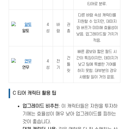
티어로 분류.
다른 바람 속성 캐릭터를
지원할 수 있지만, 데미지
4
바
권
와 버프가 미미해 효율성이
알토
성
람
총
낮음. 업그레이드할 가치가
적음.
빠른 콤보와 짧은 필드 시
건
간이 특징이지만, 데미지가
4
전
틀
낮고 팀에 특별한 기여를
연무
성
기
릿
하지 못함. 대부분의 경우
사용할 일이 거의 없음.
C 티어 캐릭터 활용 팁
업그레이드 비추천
: 이 캐릭터들은 자원을 투자하
기에는 효율성이 매우 낮아 업그레이드를 피하는
것이 좋습니다.