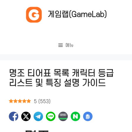
컨
텐
게임랩(GameLab)
츠
로
건
너
메뉴
뛰
기
명조 티어표 목록 캐릭터 등급
리스트 및 특징 설명 가이드
5
(
553
)