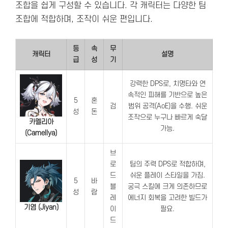
조합을 쉽게 구성할 수 있습니다. 각 캐릭터는 다양한 팀
조합에 적합하며, 조작이 쉬운 편입니다.
등
속
무
캐릭터
설명
급
성
기
강력한 DPS로, 치명타와 연
속적인 피해를 기반으로 높은
5
혼
검
범위 공격(AoE)을 수행. 쉬운
성
돈
조작으로 누구나 빠르게 숙달
카멜리아
가능.
(Camellya)
브
로
팀의 주력 DPS로 적합하며,
드
쉬운 플레이 스타일을 가짐.
5
바
블
궁극 스킬에 크게 의존하므로
성
람
레
에너지 회복을 고려한 빌드가
기염 (Jiyan)
이
필요.
드