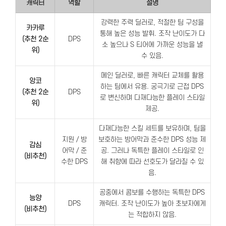
캐릭터
역할
설명
강력한 주력 딜러로, 적절한 팀 구성을
카카루
통해 높은 성능 발휘. 조작 난이도가 다
(추천 2순
DPS
소 높으나 S 티어에 가까운 성능을 낼
위)
수 있음.
메인 딜러로, 빠른 캐릭터 교체를 활용
앙코
하는 팀에서 유용. 궁극기로 근접 DPS
(추천 2순
DPS
로 변신하며 다재다능한 플레이 스타일
위)
제공.
다재다능한 스킬 세트를 보유하며, 팀을
지원 / 방
보호하는 방어막과 준수한 DPS 성능 제
감심
어막 / 준
공. 그러나 독특한 플레이 스타일로 인
(비추천)
수한 DPS
해 취향에 따라 선호도가 달라질 수 있
음.
공중에서 콤보를 수행하는 독특한 DPS
능양
DPS
캐릭터. 조작 난이도가 높아 초보자에게
(비추천)
는 적합하지 않음.