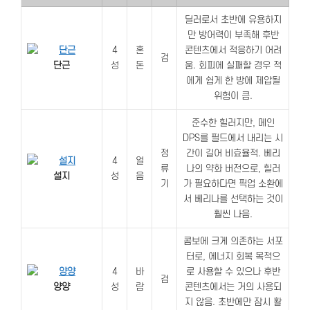
딜러로서 초반에 유용하지
만 방어력이 부족해 후반
4
혼
콘텐츠에서 적응하기 어려
검
단근
성
돈
움. 회피에 실패할 경우 적
에게 쉽게 한 방에 제압될
위험이 큼.
준수한 힐러지만, 메인
DPS를 필드에서 내리는 시
정
간이 길어 비효율적. 베리
4
얼
류
나의 약화 버전으로, 힐러
설지
성
음
기
가 필요하다면 픽업 소환에
서 베리나를 선택하는 것이
훨씬 나음.
콤보에 크게 의존하는 서포
터로, 에너지 회복 목적으
4
바
로 사용할 수 있으나 후반
검
양양
성
람
콘텐츠에서는 거의 사용되
지 않음. 초반에만 잠시 활