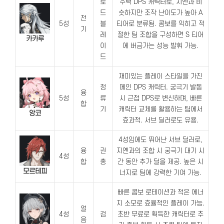
로
주력 DPS 캐릭터로, 지옌과 비
드
슷하지만 조작 난이도가 높아 A
전
5성
블
티어로 분류됨. 콤보를 익히고 적
기
레
절한 팀 조합을 구성하면 S 티어
카카루
이
에 버금가는 성능 발휘 가능.
드
재미있는 플레이 스타일을 가진
정
메인 DPS 캐릭터. 궁극기 발동
융
5성
류
시 근접 DPS로 변신하며, 빠른
합
기
캐릭터 교체를 활용하는 팀에서
앙코
효과적. 서브 딜러로도 유용.
4성임에도 뛰어난 서브 딜러로,
융
권
지옌과의 조합 시 궁극기 대기 시
4성
합
총
간 동안 추가 딜을 제공. 높은 시
모르테피
너지로 팀에 강력한 기여 가능.
빠른 콤보 로테이션과 적은 에너
지 소모로 효율적인 플레이 가능.
얼
4성
검
초반 무료로 획득한 캐릭터로 추
음