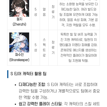
하는 소환형 능력을 보유한 다
정
5
얼
재다능한 딜러. 여러 빌드와
류
성
음
팀 조합에 유연하게 대응 가능
기
절지
하며, 얼음 속성 피해, 기본 공
(Zhenzhi)
격, 지원 역할을 모두 수행.
독특한 힐 및 버프 능력을 가
스
진 지원 캐릭터로, 팀원의 치
정
5
펙
명타율과 치명타 피해를 강화.
류
성
트
콘체르토 에너지를 생성하는
기
파수인
로
전략적인 플레이가 필요하며
(Shorekeeper)
팀 지원에 탁월.
S 티어 캐릭터 활용 팁
다재다능한 조합
: S 티어 캐릭터는 서로 조합하여
강력한 팀을 구성하거나 개별적으로도 팀에서 중요
한 역할 수행 가능.
쉽고 강력한 플레이 스타일
: 각 캐릭터의 스킬 세트