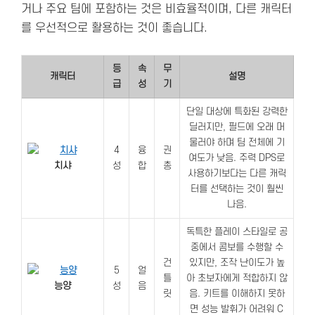
거나 주요 팀에 포함하는 것은 비효율적이며, 다른 캐릭터
를 우선적으로 활용하는 것이 좋습니다.
등
속
무
캐릭터
설명
급
성
기
단일 대상에 특화된 강력한
딜러지만, 필드에 오래 머
물러야 하며 팀 전체에 기
4
융
권
여도가 낮음. 주력 DPS로
치샤
성
합
총
사용하기보다는 다른 캐릭
터를 선택하는 것이 훨씬
나음.
독특한 플레이 스타일로 공
중에서 콤보를 수행할 수
건
있지만, 조작 난이도가 높
5
얼
틀
아 초보자에게 적합하지 않
능양
성
음
릿
음. 키트를 이해하지 못하
면 성능 발휘가 어려워 C