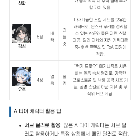
가 중복 획득 시 주력 팀에 투자
산화
할 가치 있음.
다재다능한 스킬 세트를 보유한
캐릭터로, 몬스터 무리를 정리할
건
바
수 있는 AoE와 좋은 지원 스킬
5성
틀
람
제공. 딜러 지향의 지원 캐릭터로
릿
감심
중~후반 콘텐츠 및 ToA 파밍에
적합.
“럭키 드로우” 메커니즘을 사용
하는 얼음 속성 딜러로, 강력한
얼
불
4성
프로스트폴 및 낙하 공격 사용 가
음
명
능. 공명 스킬로 아군 치유 및 무
유호
작위 버프 제공.
A 티어 캐릭터 활용 팁
서브 딜러로 활용
: 많은 A 티어 캐릭터는 서브 딜
러로 활용하거나 특정 상황에서 메인 딜러로 적합.