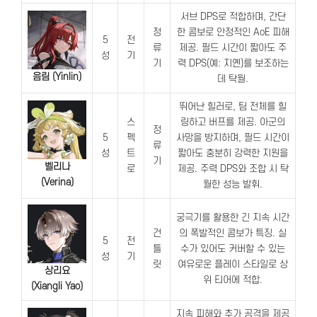
서브 DPS로 적합하며, 간단
정
한 콤보로 안정적인 AoE 피해
5
전
류
제공. 필드 시간이 짧아도 주
성
기
기
력 DPS(예: 지옌)를 보조하는
음림 (Yinlin)
데 탁월.
뛰어난 힐러로, 팀 전체를 힐
스
링하고 버프를 제공. 아군의
정
5
펙
사망을 방지하며, 필드 시간이
류
성
트
짧아도 충분히 강력한 지원을
기
벨리나
로
제공. 주력 DPS와 조합 시 탁
(Verina)
월한 성능 발휘.
궁극기를 활용한 긴 지속 시간
건
의 폭발적인 콤보가 특징. 실
5
전
틀
수가 있어도 커버할 수 있는
성
기
릿
여유로운 플레이 스타일로 상
상리요
위 티어에 적합.
(Xiangli Yao)
지속 피해와 추가 공격을 제공