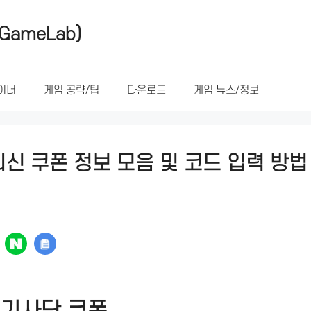
GameLab)
이너
게임 공략/팁
다운로드
게임 뉴스/정보
신 쿠폰 정보 모음 및 코드 입력 방법