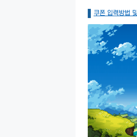
쿠폰 입력방법 