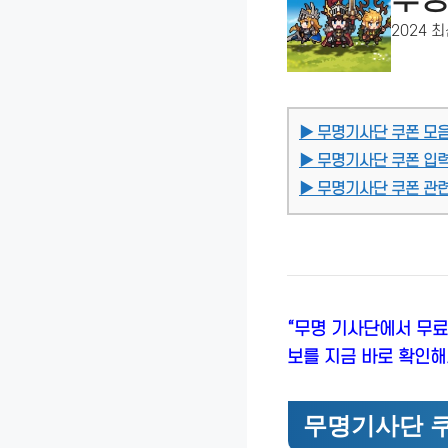
무명
2024 
▶ 무명기사단 쿠폰 모
▶ 무명기사단 쿠폰 입
▶ 무명기사단 쿠폰 관련
“무명 기사단에서 무료
보를 지금 바로 확인해
무명기사단 