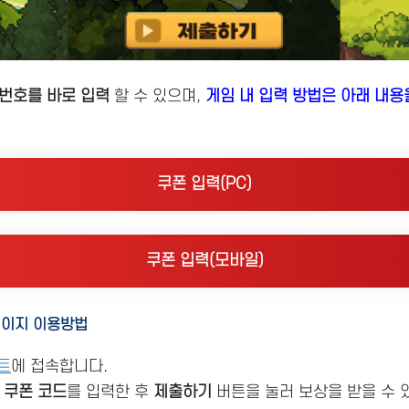
 번호를 바로 입력
할 수 있으며,
게임 내 입력 방법
은 아래 내용
쿠폰 입력(PC)
쿠폰 입력(모바일)
이지 이용방법
트
에 접속합니다.
및
쿠폰 코드
를 입력한 후
제출하기
버튼을 눌러 보상을 받을 수 