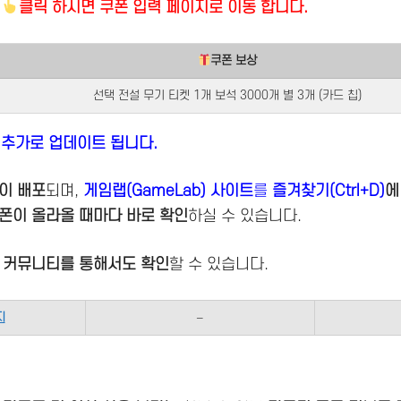
를
클릭 하시면 쿠폰 입력 페이지로 이동 합니다.
쿠폰 보상
선택 전설 무기 티켓 1개 보석 3000개 별 3개 (카드 칩)
 추가로 업데이트 됩니다.
이 배포
되며,
게임랩(GameLab) 사이트
를
즐겨찾기(Ctrl+D)
에
폰이 올라올 때마다 바로 확인
하실 수 있습니다.
식 커뮤니티를 통해서도 확인
할 수 있습니다.
지
–