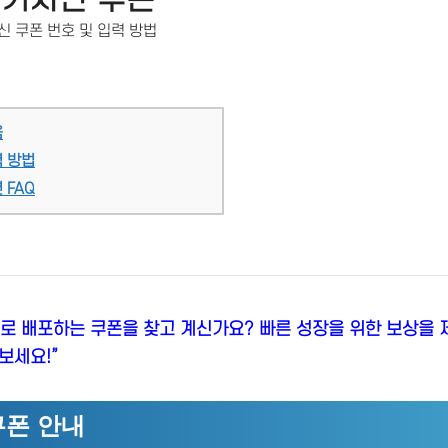
기사단 쿠폰
최신 쿠폰 번호 및 입력 방법
음
력 방법
 FAQ
로 배포하는 쿠폰을 찾고 계신가요? 빠른 성장을 위한 보상을 
보세요!”
쿠폰 안내