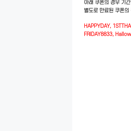
아래 쿠폰의 경우 기간
별도로 만료된 쿠폰의
HAPPYDAY, 1STTH
FRIDAY8833, Hallo