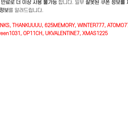
 만료로 더 이상 사용 불가능
합니다. 일부
잘못된 쿠폰 정보를 
 정보
를 알려드립니다.
ANKS, THANKUUUU, 625MEMORY, WINTER777, ATOMO7
ween1031, OP11CH, UKVALENTINE7, XMAS1225