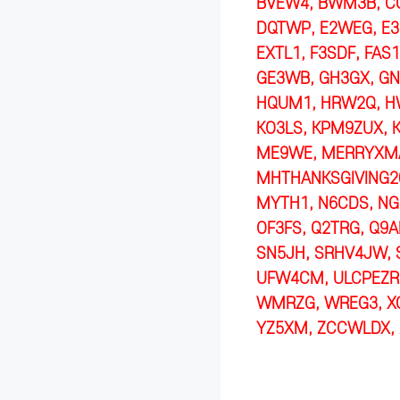
BVEW4, BWM3B, CC
DQTWP, E2WEG, E3R
EXTL1, F3SDF, FAS1
GE3WB, GH3GX, GN
HQUM1, HRW2Q, HW4
KO3LS, KPM9ZUX, 
ME9WE, MERRYXMA
MHTHANKSGIVING20
MYTH1, N6CDS, NG
OF3FS, Q2TRG, Q9A
SN5JH, SRHV4JW, 
UFW4CM, ULCPEZR,
WMRZG, WREG3, XC
YZ5XM, ZCCWLDX, 