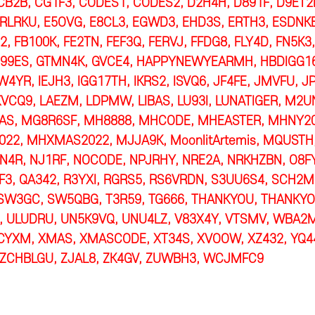
B2B, CG1F3, CODES1, CODES2, D2H4H, D891F, D9ET2
LRKU, E5OVG, E8CL3, EGWD3, EHD3S, ERTH3, ESDNKE
2, FB100K, FE2TN, FEF3Q, FERVJ, FFDG8, FLY4D, FN5K
99ES, GTMN4K, GVCE4, HAPPYNEWYEARMH, HBDIGG1
YR, IEJH3, IGG17TH, IKRS2, ISVQ6, JF4FE, JMVFU, JP
KVCQ9, LAEZM, LDPMW, LIBAS, LU93I, LUNATIGER, M2
S, MG8R6SF, MH8888, MHCODE, MHEASTER, MHNY20
22, MHXMAS2022, MJJA9K, MoonlitArtemis, MQUSTH
N4R, NJ1RF, NOCODE, NPJRHY, NRE2A, NRKHZBN, O8F
F3, QA342, R3YXI, RGRS5, RS6VRDN, S3UU6S4, SCH2M
SW3GC, SW5QBG, T3R59, TG666, THANKYOU, THANKYO
 ULUDRU, UN5K9VQ, UNU4LZ, V83X4Y, VTSMV, WBA2
YXM, XMAS, XMASCODE, XT34S, XVOOW, XZ432, YQ44
ZCHBLGU, ZJAL8, ZK4GV, ZUWBH3, WCJMFC9