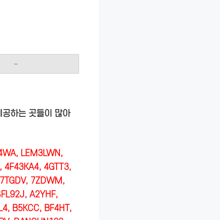
–
제공하는 곳들이 많아
Z4WA, LEM3LWN,
 4F43KA4, 4GTT3,
, 7TGDV, 7ZDWM,
FL92J, A2YHF,
4, B5KCC, BF4HT,