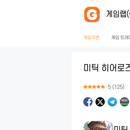
컨
텐
게임랩(
츠
로
건
게임쿠폰
게임 트레
너
뛰
기
미틱 히어로즈
5
(
125
)