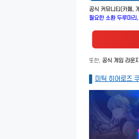
공식 커뮤니티(카페, 게
필요한 소환 두루마리,
또한,
공식 게임 라운
미틱 히어로즈 쿠