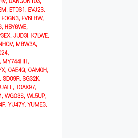
RV, DANGUN103,
M, ET0S1, EVJ2S,
3, FOGN3, FV6LHW,
6, HBY6WE,
3EX, JUD3I, K7LWE,
UNHQV, MBW3A,
24,
, MY744HH,
YX, OAE4Q, OAM0H,
, SD09R, SG32K,
UALL, TQAK97,
M, WGO3S, WL5UP,
F, YU47Y, YUME3,