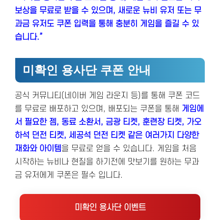
보상을 무료로 받을 수 있으며, 새로운 뉴비 유저 또는 무
과금 유저도 쿠폰 입력을 통해 충분히 게임을 즐길 수 있
습니다.”
미확인 용사단 쿠폰 안내
공식 커뮤니티(네이버 게임 라운지 등)를 통해 쿠폰 코드
를 무료로 배포하고 있으며, 배포되는 쿠폰을 통해
게임에
서 필요한 젬, 동료 소환서, 금광 티켓, 훈련장 티켓, 가오
하석 던전 티켓, 세공석 던전 티켓 같은 여러가지 다양한
재화와 아이템
을 무료로 얻을 수 있습니다. 게임을 처음
시작하는 뉴비나 현질을 하기전에 맛보기를 원하는 무과
금 유저에게 쿠폰은 필수 입니다.
미확인 용사단 이벤트