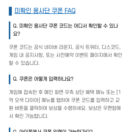
미확인 용사단 쿠폰 FAQ
Q. 미확인 용사단
쿠폰 코드는 어디서 확인할 수 있나
요?
쿠폰 코드는 공식 네이버 라운지, 공식 트위터, 디스코드,
게임 내 공지사항, 또는 사전예약 이벤트 페이지에서 확인
할 수 있습니다.
Q. 쿠폰은 어떻게 입력하나요?
게임에 접속한 후 메인 화면 우측 상단 혜택 메뉴 또는 [1
억 오색 다이아] 메뉴를 탭하여 쿠폰 코드를 입력하고 교
환 버튼을 클릭하여 보상을 수령하세요. 보상은 우편함에
서 확인 가능합니다.