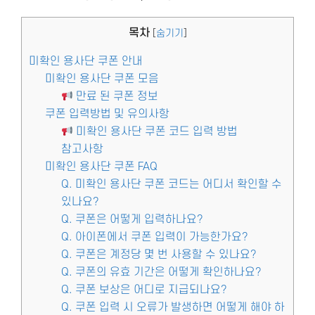
목차
[
숨기기
]
미확인 용사단 쿠폰 안내
미확인 용사단 쿠폰 모음
만료 된 쿠폰 정보
쿠폰 입력방법 및 유의사항
미확인 용사단 쿠폰 코드 입력 방법
참고사항
미확인 용사단 쿠폰 FAQ
Q. 미확인 용사단 쿠폰 코드는 어디서 확인할 수
있나요?
Q. 쿠폰은 어떻게 입력하나요?
Q. 아이폰에서 쿠폰 입력이 가능한가요?
Q. 쿠폰은 계정당 몇 번 사용할 수 있나요?
Q. 쿠폰의 유효 기간은 어떻게 확인하나요?
Q. 쿠폰 보상은 어디로 지급되나요?
Q. 쿠폰 입력 시 오류가 발생하면 어떻게 해야 하