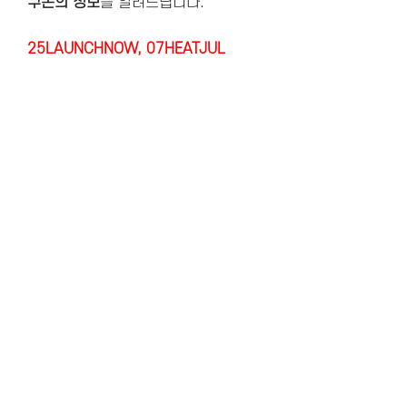
쿠폰의 정보
를 알려드립니다.
25LAUNCHNOW, 07HEATJUL