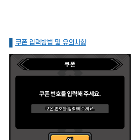
쿠폰 입력방법 및 유의사항