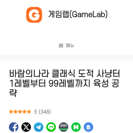
컨
텐
게임랩(GameLab)
츠
로
건
너
메뉴
뛰
기
바람의나라 클래식 도적 사냥터
1레벨부터 99레벨까지 육성 공
략
5
(
348
)