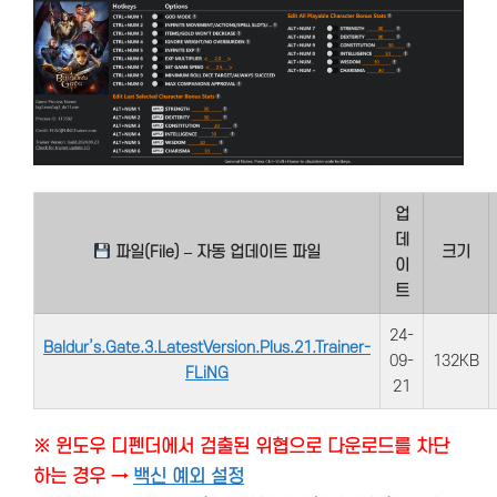
업
데
파일(File) – 자동 업데이트 파일
크기
이
트
24-
Baldur’s.Gate.3.LatestVersion.Plus.21.Trainer-
09-
132KB
FLiNG
21
※ 윈도우 디펜더에서 검출된 위협으로 다운로드를 차단
하는 경우 →
백신 예외 설정