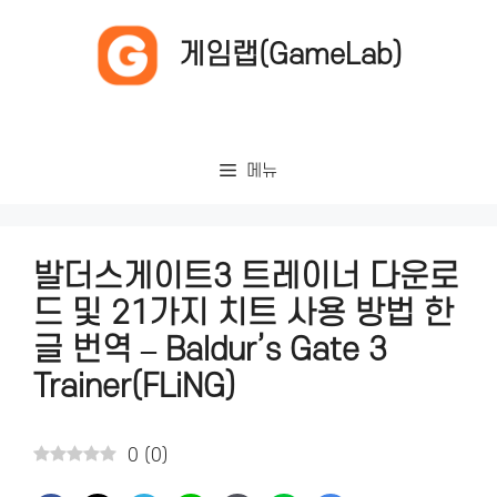
컨
텐
게임랩(GameLab)
츠
로
건
너
메뉴
뛰
기
발더스게이트3 트레이너 다운로
드 및 21가지 치트 사용 방법 한
글 번역 – Baldur’s Gate 3
Trainer(FLiNG)
0
(
0
)