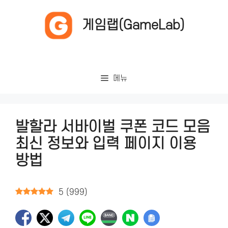
컨
텐
게임랩(GameLab)
츠
로
건
너
메뉴
뛰
기
발할라 서바이벌 쿠폰 코드 모음
최신 정보와 입력 페이지 이용
방법
5
(
999
)