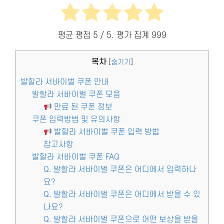
평균 평점
5
/ 5. 평가 집계
999
목차
[
숨기기
]
발할라 서바이벌 쿠폰 안내
발할라 서바이벌 쿠폰 모음
만료 된 쿠폰 정보
쿠폰 입력방법 및 유의사항
발할라 서바이벌 쿠폰 입력 방법
참고사항
발할라 서바이벌 쿠폰 FAQ
Q. 발할라 서바이벌 쿠폰은 어디에서 입력하나
요?
Q. 발할라 서바이벌 쿠폰은 어디에서 받을 수 있
나요?
Q. 발할라 서바이벌 쿠폰으로 어떤 보상을 받을