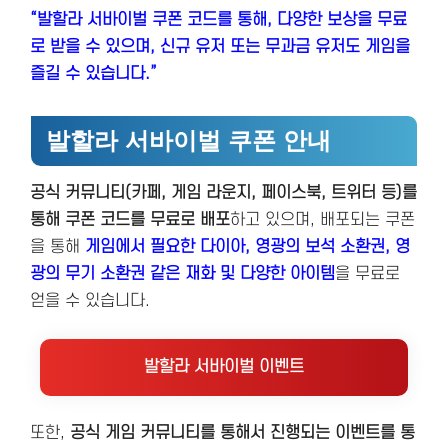
“발할라 서바이벌 쿠폰 코드를 통해, 다양한 보상을 무료
로 받을 수 있으며, 신규 유저 또는 무과금 유저도 게임을
즐길 수 있습니다.”
발할라 서바이벌 쿠폰 안내
공식 커뮤니티(카페, 게임 라운지, 페이스북, 트위터 등)를
통해 쿠폰 코드를 무료로 배포
하고 있으며, 배포되는 쿠폰
을 통해
게임에서 필요한 다이아, 영광의 보석 소환권, 영
광의 무기 소환권 같은 재화 및 다양한 아이템
을 무료로
얻을 수 있습니다.
발할라 서바이벌 이벤트
또한,
공식 게임 커뮤니티를 통해서 진행되는 이벤트를 통