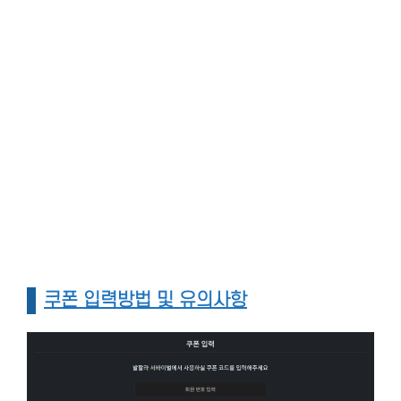
쿠폰 입력방법 및 유의사항