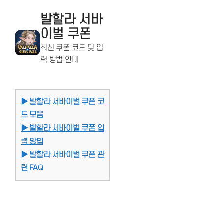
발할라 서바
이벌 쿠폰
최신 쿠폰 코드 및 입
력 방법 안내
▶ 발할라 서바이벌 쿠폰 코
드 모음
▶ 발할라 서바이벌 쿠폰 입
력 방법
▶ 발할라 서바이벌 쿠폰 관
련 FAQ