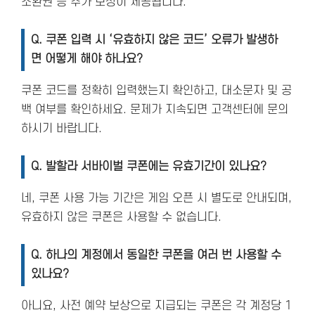
소환권 등 추가 보상이 제공됩니다.
Q. 쿠폰 입력 시 ‘유효하지 않은 코드’ 오류가 발생하
면 어떻게 해야 하나요?
쿠폰 코드를 정확히 입력했는지 확인하고, 대소문자 및 공
백 여부를 확인하세요. 문제가 지속되면 고객센터에 문의
하시기 바랍니다.
Q. 발할라 서바이벌 쿠폰에는 유효기간이 있나요?
네, 쿠폰 사용 가능 기간은 게임 오픈 시 별도로 안내되며,
유효하지 않은 쿠폰은 사용할 수 없습니다.
Q. 하나의 계정에서 동일한 쿠폰을 여러 번 사용할 수
있나요?
아니요, 사전 예약 보상으로 지급되는 쿠폰은 각 계정당 1