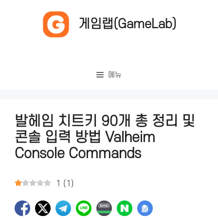
컨
텐
게임랩(GameLab)
츠
로
건
너
메뉴
뛰
기
발헤임 치트키 90개 총 정리 및
콘솔 입력 방법 Valheim
Console Commands
1
(
1
)