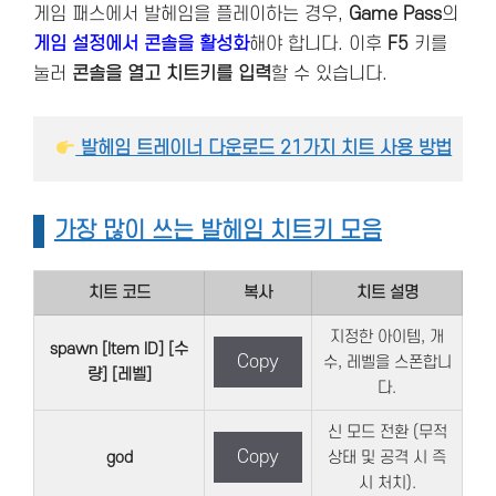
게임 패스에서 발헤임을 플레이하는 경우,
Game Pass
의
게임 설정에서 콘솔을 활성화
해야 합니다. 이후
F5
키를
눌러
콘솔을 열고 치트키를 입력
할 수 있습니다.
 발헤임 트레이너 다운로드 21가지 치트 사용 방법
가장 많이 쓰는 발헤임 치트키 모음
치트 코드
복사
치트 설명
지정한 아이템, 개
spawn [Item ID] [수
Copy
수, 레벨을 스폰합니
량] [레벨]
다.
신 모드 전환 (무적
Copy
god
상태 및 공격 시 즉
시 처치).