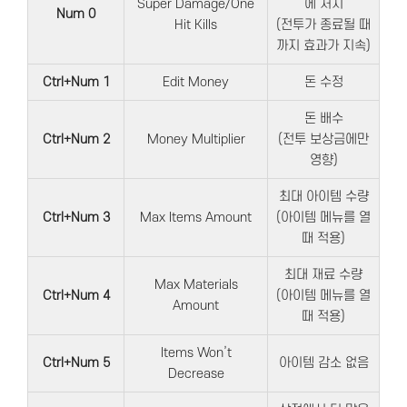
Super Damage/One
에 처치
Num 0
Hit Kills
(전투가 종료될 때
까지 효과가 지속)
Ctrl+Num 1
Edit Money
돈 수정
돈 배수
Ctrl+Num 2
Money Multiplier
(전투 보상금에만
영향)
최대 아이템 수량
Ctrl+Num 3
Max Items Amount
(아이템 메뉴를 열
때 적용)
최대 재료 수량
Max Materials
Ctrl+Num 4
(아이템 메뉴를 열
Amount
때 적용)
Items Won’t
Ctrl+Num 5
아이템 감소 없음
Decrease