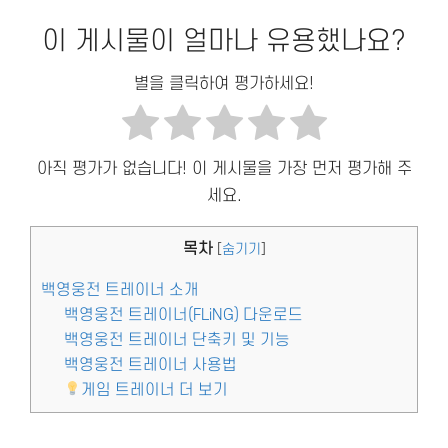
이 게시물이 얼마나 유용했나요?
별을 클릭하여 평가하세요!
아직 평가가 없습니다! 이 게시물을 가장 먼저 평가해 주
세요.
목차
[
숨기기
]
백영웅전 트레이너 소개
백영웅전 트레이너(FLiNG) 다운로드
백영웅전 트레이너 단축키 및 기능
백영웅전 트레이너 사용법
게임 트레이너 더 보기