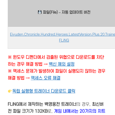
파일(File) – 자동 업데이트 버전
Eiyuden.Chronicle.Hundred.Heroes.LatestVersion.Plus.20.Traine
FLiNG
※ 윈도우 디펜더에서 검출된 위협으로 다운로드를 차단
하는 경우 해결 방법 →
백신 예외 설정
※ 액세스 문제가 발생하여 파일이 실행되지 않하는 경우
해결 방법 →
액세스 오류 해결
독립 실행형 트레이너 다운로드 클릭
FLiNG에서 제작하는 백영웅전 트레이너
의 경우,
최신버
전
파일 크기가 132KB
로,
게임 내에서는 20가지의 치트