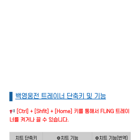
백영웅전 트레이너 단축키 및 기능
[Ctrl] + [Shfit] + [Home] 키를 통해서 FLiNG 트레이
너를 켜거나 끌 수 있습니다.
치트 단축키
⚙치트 기능
⚙치트 기능(번역)