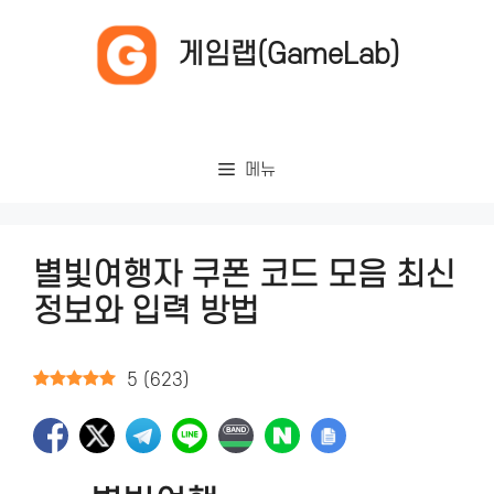
컨
텐
게임랩(GameLab)
츠
로
건
너
메뉴
뛰
기
별빛여행자 쿠폰 코드 모음 최신
정보와 입력 방법
5
(
623
)