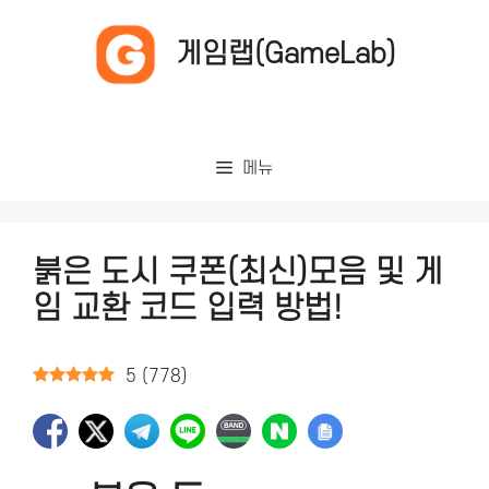
컨
텐
게임랩(GameLab)
츠
로
건
너
메뉴
뛰
기
붉은 도시 쿠폰(최신)모음 및 게
임 교환 코드 입력 방법!
5
(
778
)