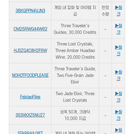
게임 내 잡화 및 아이템 지
한정
▶링
3BKGPPN4VJN3
급
수량
크
Three Traveler’s
▶링
CM25RWG44W62
–
Guides, 30,000 Credits
크
Three Lost Crystals,
▶링
HJSZQ4C8H2F6W
Three Amber Huadiao
–
크
Wine, 20,000 Credits
Three Traveler’s Guide,
▶링
NOHOTFOODPLEASE
Two Five-Grain Jade
–
크
Elixir
Two Jade Elixir, Three
▶링
FeixiaoFiles
–
Lost Crystals
크
성옥 50개, 크래딕
▶링
3S3XKXZ5NU27
–
10,000 지급
크
▶링
STARRAILGIFT
게임 내 재화 또는 아이템
–