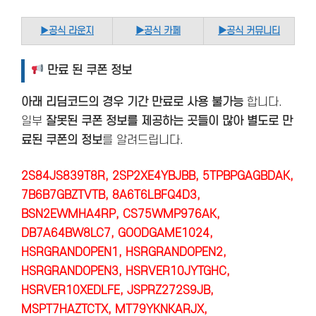
▶
공식 라운지
▶공식 카페
▶공식 커뮤니티
만료 된 쿠폰 정보
아래 리딤코드의 경우 기간 만료로 사용 불가능
합니다.
일부
잘못된 쿠폰 정보를 제공하는 곳들이 많아 별도로 만
료된 쿠폰의 정보
를 알려드립니다.
2S84JS839T8R, 2SP2XE4YBJBB, 5TPBPGAGBDAK,
7B6B7GBZTVTB, 8A6T6LBFQ4D3,
BSN2EWMHA4RP, CS75WMP976AK,
DB7A64BW8LC7, GOODGAME1024,
HSRGRANDOPEN1, HSRGRANDOPEN2,
HSRGRANDOPEN3, HSRVER10JYTGHC,
HSRVER10XEDLFE, JSPRZ272S9JB,
MSPT7HAZTCTX, MT79YKNKARJX,