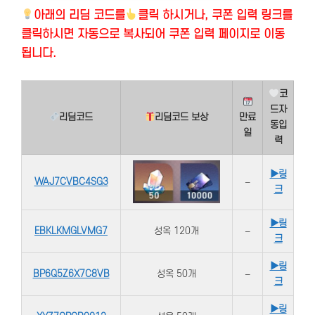
아래의
리딤 코드를
클릭 하시거나, 쿠폰 입력 링크를
클릭하시면 자동으로 복사되어 쿠폰 입력 페이지로 이동
됩니다.
코
드자
리딤코드
리딤코드 보상
만료
동입
일
력
▶링
WAJ7CVBC4SG3
–
크
▶링
EBKLKMGLVMG7
성옥 120개
–
크
▶링
BP6Q5Z6X7C8VB
성옥 50개
–
크
▶링