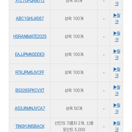
XYZ7OPQR9012
성옥 50개
–
크
▶링
ABC1GHIJ4567
성옥 100개
–
크
▶링
HSRANIMATE2025
성옥 100개
–
크
▶링
EAJJPMN3DDE3
성옥 100개
–
크
▶링
RTKJPM6JVCFF
성옥 100개
–
크
▶링
BS3265PKCVXT
성옥 100개
–
크
▶링
AS3J6MNJVCA7
성옥 50개
–
크
선인의 기름차 2개, 신용
▶링
TINGYUNISBACK
–
포인트 5,000
크