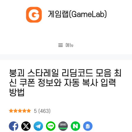
컨
텐
게임랩(GameLab)
츠
로
건
너
메뉴
뛰
기
붕괴 스타레일 리딤코드 모음 최
신 쿠폰 정보와 자동 복사 입력
방법
5
(
463
)