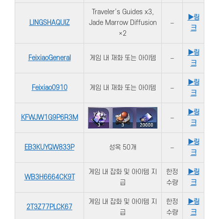
Traveler’s Guides x3,
▶링
LINGSHAQUIZ
Jade Marrow Diffusion
–
크
×2
▶링
FeixiaoGeneral
게임 내 재화 또는 아이템
–
크
▶링
Feixiao0910
게임 내 재화 또는 아이템
–
크
▶링
KFWJW1G9P6R3M
–
크
▶링
EB3KUYQW833P
성옥 50개
–
크
게임 내 잡화 및 아이템 지
한정
▶링
WB3H6664CK9T
급
수량
크
게임 내 잡화 및 아이템 지
한정
▶링
2T3Z77PLCK67
급
수량
크