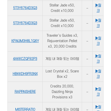
Stellar Jade x50,
▶링
5T3Y6764D3Q3
–
Credit x10,000
크
Stellar Jade x50,
▶링
5T3Y6764D3Q3
–
Credit x10,000
크
Traveler’s Guides x3,
▶링
KFWJM3H8L1Q6Y
Rejuventation Pellet
–
크
x3, 20,000 Credits
▶링
4AKKCZQF92P3
게임 내 재화 또는 아이템
–
크
Lost Crystal x2, Scare
▶링
HBKKDH9FR3NX
–
Box x2
크
Credits 20,000,
▶링
RAPPAISHERE
Dazzling Ninja
–
크
Provisions x3
▶링
MISTERRATIO
게임 내 재화 또는 아이템
–