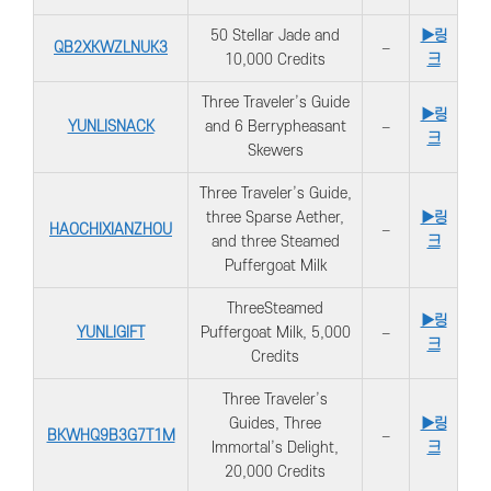
50 Stellar Jade and
▶링
QB2XKWZLNUK3
–
10,000 Credits
크
Three Traveler’s Guide
▶링
YUNLISNACK
and 6 Berrypheasant
–
크
Skewers
Three Traveler’s Guide,
three Sparse Aether,
▶링
HAOCHIXIANZHOU
–
and three Steamed
크
Puffergoat Milk
ThreeSteamed
▶링
YUNLIGIFT
Puffergoat Milk, 5,000
–
크
Credits
Three Traveler’s
Guides, Three
▶링
BKWHQ9B3G7T1M
–
Immortal’s Delight,
크
20,000 Credits