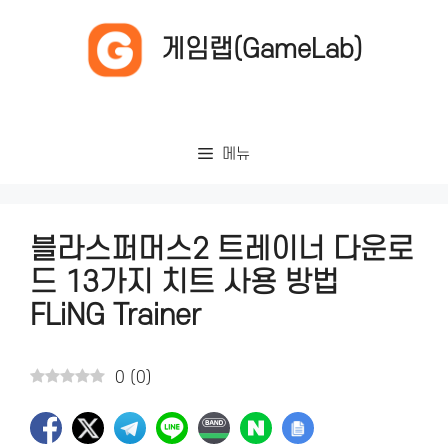
컨
텐
게임랩(GameLab)
츠
로
건
너
메뉴
뛰
기
블라스퍼머스2 트레이너 다운로
드 13가지 치트 사용 방법
FLiNG Trainer
0
(
0
)