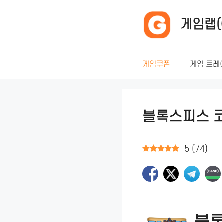
컨
텐
게임랩(
츠
로
건
게임쿠폰
게임 트레
너
뛰
기
블록스피스 코드
5
(
74
)