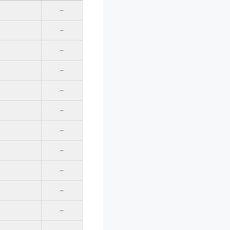
–
–
–
–
–
–
–
–
–
–
–