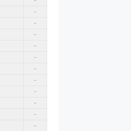
–
–
–
–
–
–
–
–
–
–
–
–