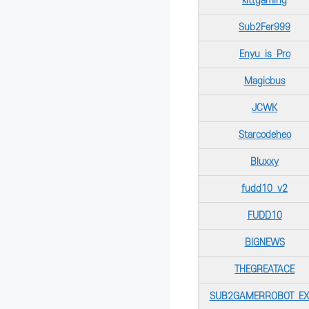
kittgaming
Sub2Fer999
Enyu_is_Pro
Magicbus
JCWK
Starcodeheo
Bluxxy
fudd10_v2
FUDD10
BIGNEWS
THEGREATACE
SUB2GAMERROBOT_EX