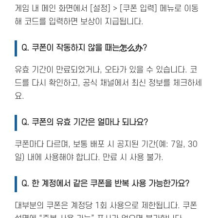
게임 내 메인 화면에서 [설정] > [쿠폰 입력] 메뉴로 이동
해 코드를 입력하면 보상이 지급됩니다.
Q.
쿠폰이 작동하지 않을 때는怎么办?
유효 기간이 만료되었거나, 오타가 있을 수 있습니다. 코
드를 다시 확인하고, 공식 채널에서 최신 정보를 체크하세
요.
Q.
쿠폰의 유효 기간은 얼마나 되나요?
쿠폰마다 다르며, 보통 배포 시 공지된 기간(예: 7일, 30
일) 내에 사용해야 합니다. 만료 시 사용 불가.
Q.
한 계정에서 같은 쿠폰을 반복 사용 가능한가요?
대부분의 쿠폰은 계정당 1회 사용으로 제한됩니다. 쿠폰