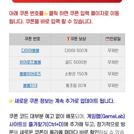
아래 쿠폰 번호
를
클릭 하면 쿠폰 입력 페이지로 이동
됩니다. 쿠폰을 바로 입력 할 수 있습니다.
쿠폰 번호
쿠폰 보상
만료일
다이아뿜뿜
다이아 500개
무제한
히어로즈뿜뿜
골드 5000원
무제한
뿜뿜히어로즈
소환권 150개
무제한
뿜뿜313
통조림 20개
무제한
새로운 쿠폰 정보는 계속 추가로 업데이트 됩니다.
쿠폰 코드 대부분 예고 없이 배포
되며,
게임랩(GameLab)
사이트
를
즐겨찾기(Ctrl+D)
에 추가해 두고, 정기적으로 방
문
해
새로운 쿠폰이 올라올 때마다 바로 확인
하실 수 있습