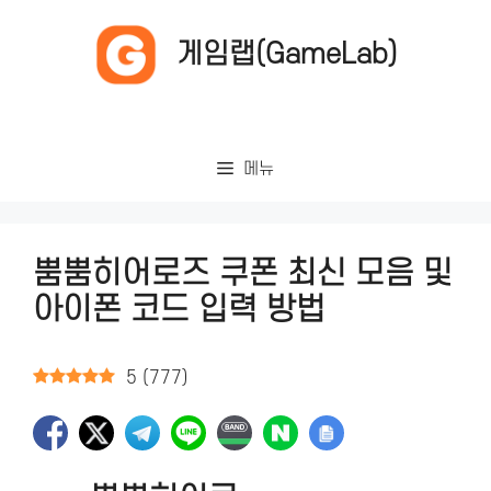
컨
텐
게임랩(GameLab)
츠
로
건
너
메뉴
뛰
기
뿜뿜히어로즈 쿠폰 최신 모음 및
아이폰 코드 입력 방법
5
(
777
)