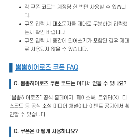
각 쿠폰 코드는 계정당 한 번만 사용할 수 있습니
다.
쿠폰 입력 시 대소문자를 제대로 구분하여 입력했
는지 확인 바랍니다
쿠폰 입력 시 중간에 띄어쓰기가 포함된 경우 제대
로 사용되지 않을 수 있습니다.
뿜뿜히어로즈 쿠폰 FAQ
Q. 뿜뿜히어로즈
쿠폰 코드는 어디서 얻을 수 있나요?
“뿜뿜히어로즈” 공식 홈페이지, 페이스북, 트위터(X), 디
스코드 등 공식 소셜 미디어 채널이나 이벤트 공지에서 확
인할 수 있습니다.
Q.
쿠폰은 어떻게 사용하나요?