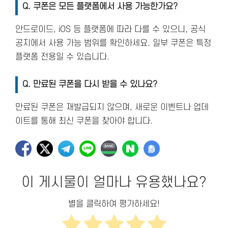
Q.
쿠폰은 모든 플랫폼에서 사용 가능한가요?
안드로이드, iOS 등 플랫폼에 따라 다를 수 있으니, 공식
공지에서 사용 가능 범위를 확인하세요. 일부 쿠폰은 특정
플랫폼 전용일 수 있습니다.
Q.
만료된 쿠폰을 다시 받을 수 있나요?
만료된 쿠폰은 재발급되지 않으며, 새로운 이벤트나 업데
이트를 통해 최신 쿠폰을 찾아야 합니다.
이 게시물이 얼마나 유용했나요?
별을 클릭하여 평가하세요!