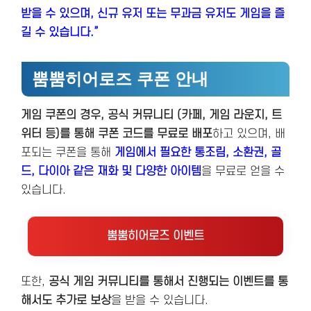
받을 수 있으며, 신규 유저 또는 무과금 유저도 게임을 즐
길 수 있습니다.”
뿜뿜히어로즈 쿠폰 안내
게임 쿠폰의 경우, 공식 커뮤니티 (카페, 게임 라운지, 트
위터 등)를 통해 쿠폰 코드를 무료로 배포
하고 있으며, 배
포되는 쿠폰을 통해
게임에서 필요한 통조림, 소환권, 골
드, 다이아 같은 재화 및 다양한 아이템
을 무료로 얻을 수
있습니다.
뿜뿜히어로즈 이벤트
또한,
공식 게임 커뮤니티를 통해서 진행되는 이벤트를 통
해서도 추가로 보상
을 받을 수 있습니다.