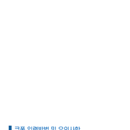
쿠폰 입력방법 및 유의사항