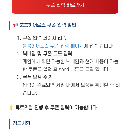
쿠폰 입력 바로가기
뿜뿜히어로즈 쿠폰 입력 방법
쿠폰 입력 페이지 접속
뿜뿜히어로즈 쿠폰 입력 페이지
에 접속 합니다.
닉네임 및 쿠폰 코드 입력
게임에서 확인 가능한 닉네임과 현재 사용이 가능
한 쿠폰을 입력 후 send 버튼을 클릭 합니다.
쿠폰 보상 수령
입력이 완료되면 게임 내에서 보상을 확인할 수 있
습니다.
튜토리얼 진행 후 쿠폰 입력이 가능합니다.
참고사항