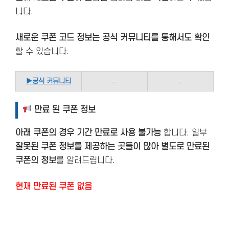
니다.
새로운 쿠폰 코드 정보는 공식 커뮤니티를 통해서도 확인
할 수 있습니다.
▶
공식 커뮤니티
–
–
만료 된 쿠폰 정보
아래 쿠폰의 경우 기간 만료로 사용 불가능
합니다. 일부
잘못된 쿠폰 정보를 제공하는 곳들이 많아 별도로 만료된
쿠폰의 정보
를 알려드립니다.
현재 만료된 쿠폰 없음